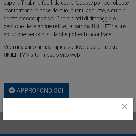
super affidabili e facili da usare. Queste pompe robuste
manterranno le case dei tuoi clienti asciutte, sicure e
senza preoccupazioni. Che si tratti di drenaggio o
gestione delle acque reflue, la gamma
UNILIFT
ha una
soluzione per ogni sfida che potresti incontrare.
Vuoi una panoramica rapida su dove puoi utilizzare
UNILIFT
? Visita il nostro sito web.
APPROFONDISCI