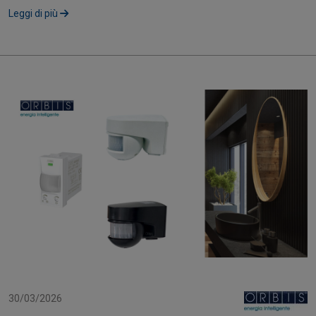
soluzione di recupero....
Leggi di più
30/03/2026