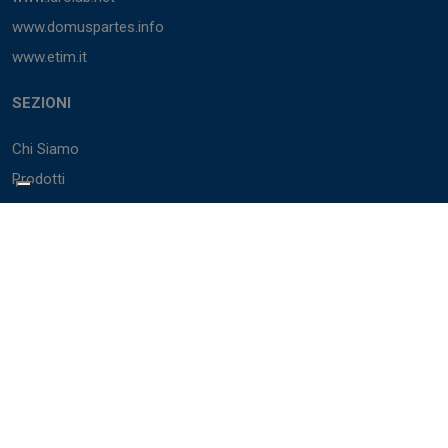
www.domuspartes.info
www.etim.it
SEZIONI
Chi Siamo
Prodotti
Marchi
Cataloghi
BIM
Servizi
Accedi
PARTNER