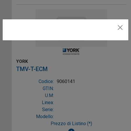
YORK
TMV-T-ECM
Codice:
9060141
GTIN:
U.M:
Linea:
Serie:
Modello:
Prezzo di Listino (*)