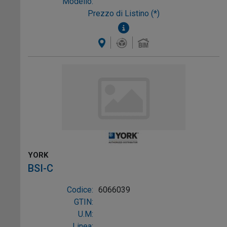
Modello:
Prezzo di Listino (*)
YORK
BSI-C
Codice:
6066039
GTIN:
U.M:
Linea: