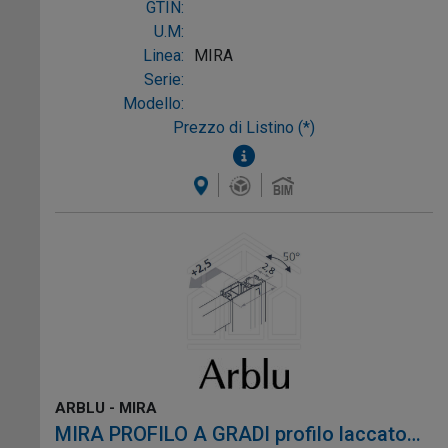
alluminio argento semilucido
GTIN:
U.M:
Linea:
MIRA
Serie:
Modello:
Prezzo di Listino (*)
ARBLU - MIRA
MIRA PROFILO A GRADI profilo laccato