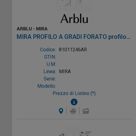
ARBLU - MIRA
MIRA PROFILO A GRADI FORATO profilo
laccato opaco alluminio laccato opaco
Codice:
81011246AR
GTIN:
U.M:
Linea:
MIRA
Serie:
Modello:
Prezzo di Listino (*)