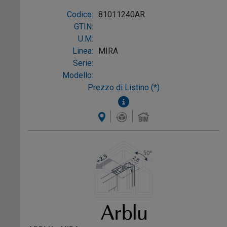
opaco alluminio laccato opaco
Codice:
81011240AR
GTIN:
U.M:
Linea:
MIRA
Serie:
Modello:
Prezzo di Listino (*)