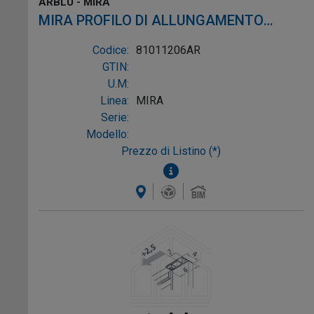
ARBLU - MIRA
MIRA PROFILO DI ALLUNGAMENTO
FORATO profilo laccato opaco alluminio
Codice:
81011206AR
laccato opaco
GTIN:
U.M:
Linea:
MIRA
Serie:
Modello:
Prezzo di Listino (*)