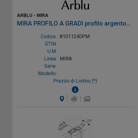
ARBLU - MIRA
MIRA PROFILO A GRADI profilo argento
semilucido alluminio argento semilucido
Codice:
81011240PM
GTIN:
U.M:
Linea:
MIRA
Serie:
Modello:
Prezzo di Listino (*)