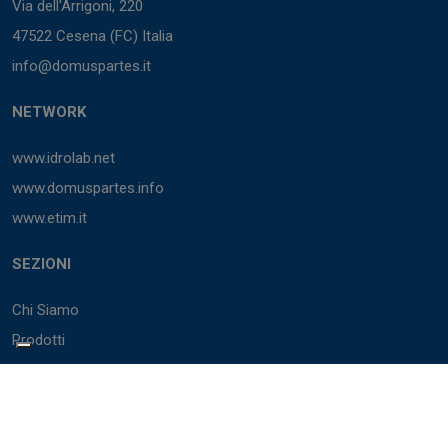
Via dell'Arrigoni, 220
47522 Cesena (FC) Italia
info@domuspartes.it
NETWORK
www.idrolab.net
www.domuspartes.info
www.etim.it
SEZIONI
Chi Siamo
Prodotti
Marchi
Cataloghi
BIM