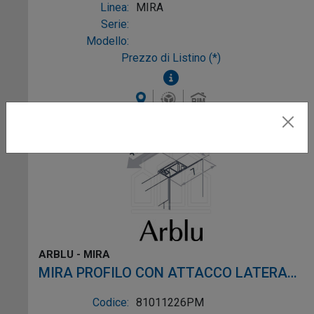
Linea:
MIRA
Serie:
Modello:
Prezzo di Listino (*)
ARBLU - MIRA
MIRA PROFILO CON ATTACCO LATERALE
FORATO profilo argento semilucido
Codice:
81011226PM