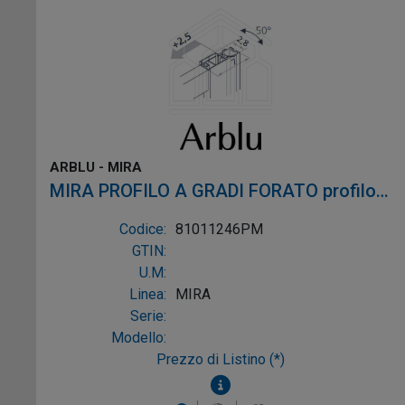
ARBLU - MIRA
MIRA PROFILO A GRADI FORATO profilo
argento semilucido alluminio argento
Codice:
81011246PM
semilucido
GTIN:
U.M:
Linea:
MIRA
Serie:
Modello:
Prezzo di Listino (*)