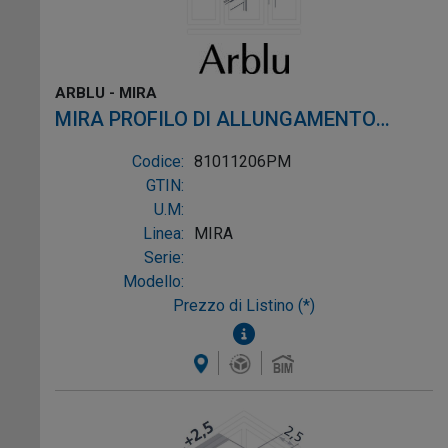
ARBLU - MIRA
MIRA PROFILO DI ALLUNGAMENTO
FORATO profilo argento semilucido
Codice:
81011206PM
alluminio argento semilucido
GTIN:
U.M:
Linea:
MIRA
Serie:
Modello:
Prezzo di Listino (*)