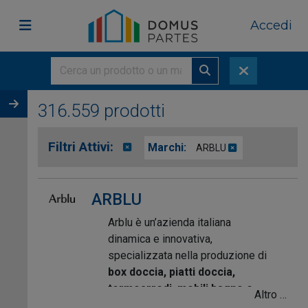
Accedi
316.559 prodotti
Filtri Attivi:
Marchi:
ARBLU
ARBLU
Arblu è un’azienda italiana
dinamica e innovativa,
specializzata nella produzione di
box doccia, piatti doccia,
termoarredi, mobili bagno e
Altro …
rivestimenti
, con una forte