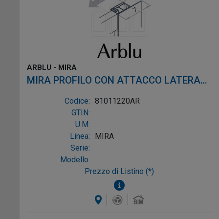
ARBLU - MIRA
MIRA PROFILO CON ATTACCO LATERALE
profilo laccato opaco alluminio laccato
Codice:
81011220AR
opaco
GTIN:
U.M:
Linea:
MIRA
Serie:
Modello:
Prezzo di Listino (*)