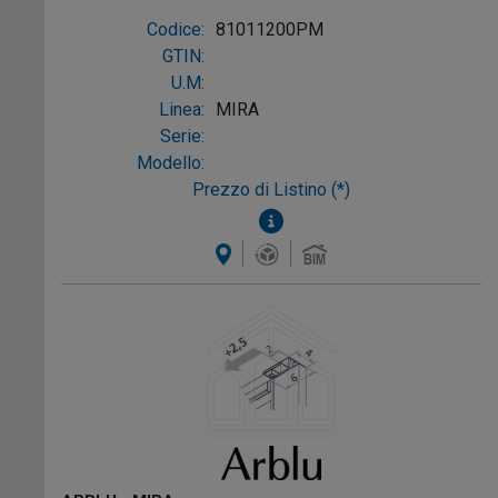
profilo argento semilucido alluminio
Codice:
81011200PM
argento semilucido
GTIN:
U.M:
Linea:
MIRA
Serie:
Modello:
Prezzo di Listino (*)