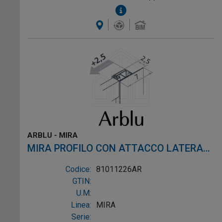
ARBLU - MIRA
MIRA PROFILO CON ATTACCO LATERALE
FORATO profilo laccato opaco alluminio
Codice:
81011226AR
laccato opaco
GTIN:
U.M:
Linea:
MIRA
Serie: