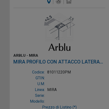
ARBLU - MIRA
MIRA PROFILO CON ATTACCO LATERALE
profilo argento semilucido alluminio
Codice:
81011220PM
argento semilucido
GTIN:
U.M:
Linea:
MIRA
Serie:
Modello:
Prezzo di Listino (*)