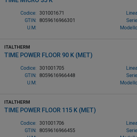
TIME MICRO 35 K
Codice:
301001671
Linea
GTIN:
8059616966301
Serie
U.M:
Modello
ITALTHERM
TIME POWER FLOOR 90 K (MET)
Codice:
301001705
Linea
GTIN:
8059616966448
Serie
U.M:
Modello
ITALTHERM
TIME POWER FLOOR 115 K (MET)
Codice:
301001706
Linea
GTIN:
8059616966455
Serie