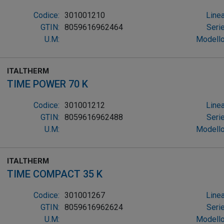
Codice:
301001210
Linea
GTIN:
8059616962464
Serie
U.M:
Modello
ITALTHERM
TIME POWER 70 K
Codice:
301001212
Linea
GTIN:
8059616962488
Serie
U.M:
Modello
ITALTHERM
TIME COMPACT 35 K
Codice:
301001267
Linea
GTIN:
8059616962624
Serie
U.M:
Modello