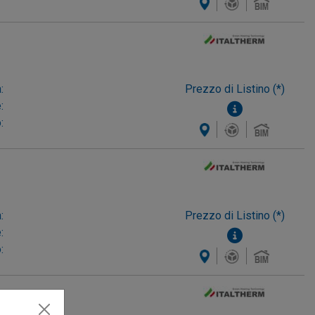
:
Prezzo di Listino (*)
:
:
:
Prezzo di Listino (*)
:
: