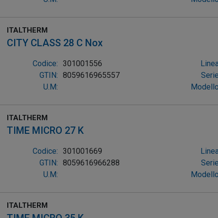
ITALTHERM
CITY CLASS 28 C Nox
Codice:
301001556
Linea
GTIN:
8059616965557
Serie
U.M:
Modello
ITALTHERM
TIME MICRO 27 K
Codice:
301001669
Linea
GTIN:
8059616966288
Serie
U.M:
Modello
ITALTHERM