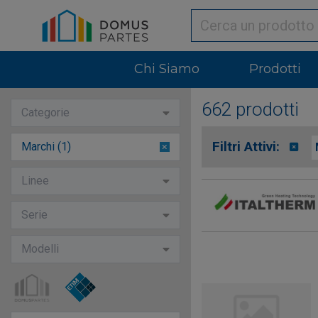
Chi Siamo
Prodotti
662 prodotti
Categorie
Filtri Attivi:
Marchi (1)
1
option
Linee
selected
Serie
Modelli