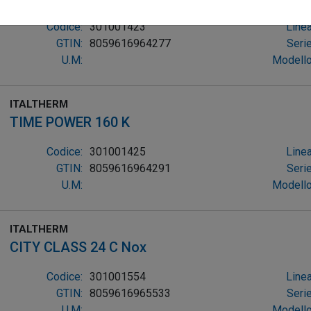
Codice:
301001423
Linea
GTIN:
8059616964277
Serie
U.M:
Modello
ITALTHERM
TIME POWER 160 K
Codice:
301001425
Linea
GTIN:
8059616964291
Serie
U.M:
Modello
ITALTHERM
CITY CLASS 24 C Nox
Codice:
301001554
Linea
GTIN:
8059616965533
Serie
U.M:
Modello