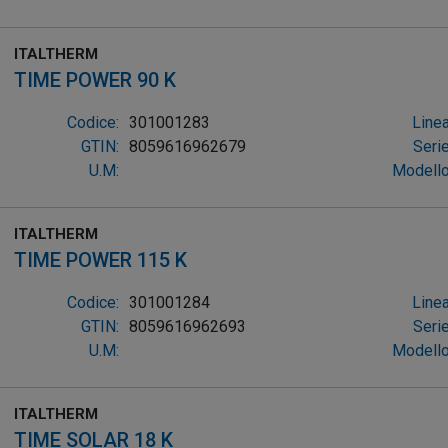
ITALTHERM
TIME POWER 90 K
Codice:
301001283
Linea
GTIN:
8059616962679
Serie
U.M:
Modello
ITALTHERM
TIME POWER 115 K
Codice:
301001284
Linea
GTIN:
8059616962693
Serie
U.M:
Modello
ITALTHERM
TIME SOLAR 18 K