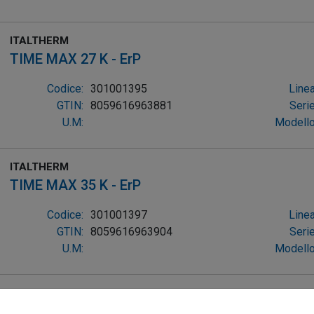
ITALTHERM
TIME MAX 27 K - ErP
Codice:
301001395
Linea
GTIN:
8059616963881
Serie
U.M:
Modello
ITALTHERM
TIME MAX 35 K - ErP
Codice:
301001397
Linea
GTIN:
8059616963904
Serie
U.M:
Modello
ITALTHERM
TIME POWER 160 K - SP