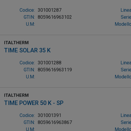
Codice:
301001287
Linea
GTIN:
8059616963102
Serie
U.M:
Modello
ITALTHERM
TIME SOLAR 35 K
Codice:
301001288
Linea
GTIN:
8059616963119
Serie
U.M:
Modello
ITALTHERM
TIME POWER 50 K - SP
Codice:
301001391
Linea
GTIN:
8059616963867
Serie
U.M:
Modello