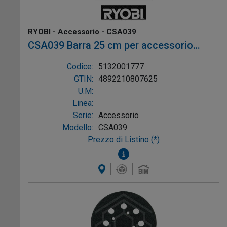
RYOBI - Accessorio - CSA039
CSA039 Barra 25 cm per accessorio
potatore Expand-it (APR04, RXPR01)
Codice:
5132001777
GTIN:
4892210807625
U.M:
Linea:
Serie:
Accessorio
Modello:
CSA039
Prezzo di Listino (*)