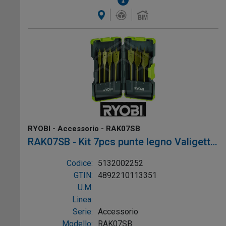
RYOBI - Accessorio - RAK07SB
RAK07SB - Kit 7pcs punte legno Valigetta
GripCase
Codice:
5132002252
GTIN:
4892210113351
U.M:
Linea:
Serie:
Accessorio
Modello:
RAK07SB