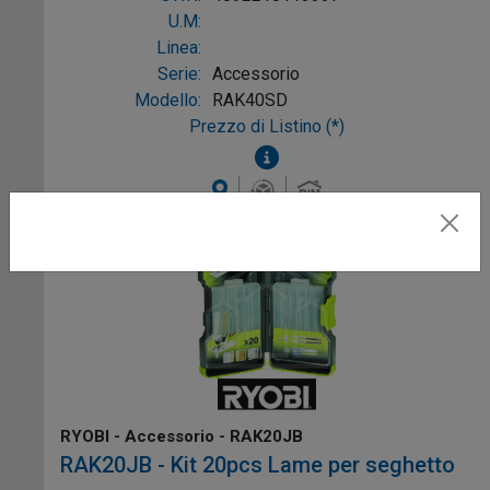
U.M:
Linea:
Serie:
Accessorio
Modello:
RAK40SD
Prezzo di Listino (*)
RYOBI - Accessorio - RAK20JB
RAK20JB - Kit 20pcs Lame per seghetto