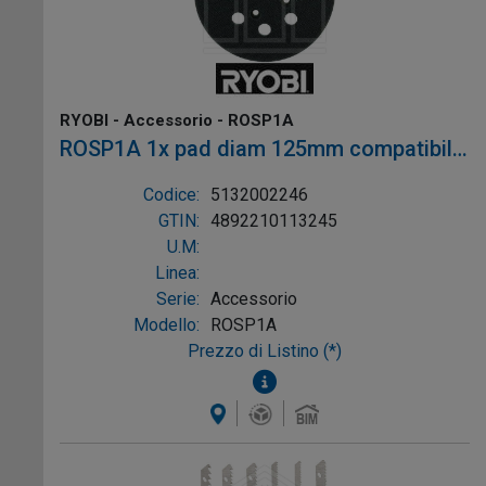
RYOBI - Accessorio - ROSP1A
ROSP1A 1x pad diam 125mm compatibile
con: ROS300
Codice:
5132002246
GTIN:
4892210113245
U.M:
Linea:
Serie:
Accessorio
Modello:
ROSP1A
Prezzo di Listino (*)