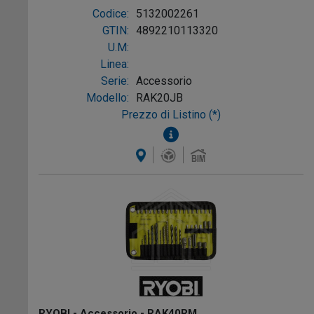
Codice:
5132002261
GTIN:
4892210113320
U.M:
Linea:
Serie:
Accessorio
Modello:
RAK20JB
Prezzo di Listino (*)
RYOBI - Accessorio - RAK40RM