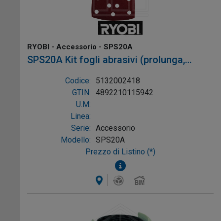
RYOBI - Accessorio - SPS20A
SPS20A Kit fogli abrasivi (prolunga,
delta) x10 compatibile con: EPS80RS
Codice:
5132002418
GTIN:
4892210115942
U.M:
Linea:
Serie:
Accessorio
Modello:
SPS20A
Prezzo di Listino (*)