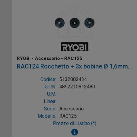
RYOBI - Accessorio - RAC125
RAC124 Rocchetto + 3x bobine Ø 1,6mm
(OLT1831, RLT1830) ORDINABILE IN
Codice:
5132002434
MULTIPLI DI 10 PZ
GTIN:
4892210813480
U.M:
Linea:
Serie:
Accessorio
Modello:
RAC125
Prezzo di Listino (*)