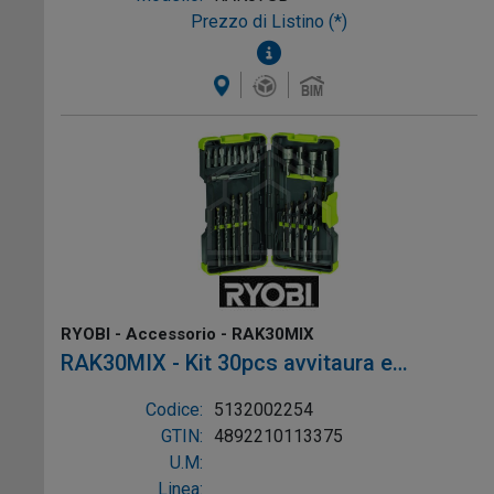
Prezzo di Listino (*)
RYOBI - Accessorio - RAK30MIX
RAK30MIX - Kit 30pcs avvitaura e
foratura Valigetta
Codice:
5132002254
GTIN:
4892210113375
U.M:
Linea: