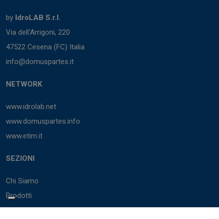
by
IdroLAB S.r.l.
Via dell'Arrigoni, 220
47522 Cesena (FC) Italia
info@domuspartes.it
NETWORK
www.idrolab.net
www.domuspartes.info
www.etim.it
SEZIONI
Chi Siamo
Prodotti
Marchi