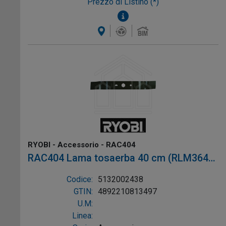
Prezzo di Listino (*)
RYOBI - Accessorio - RAC404
RAC404 Lama tosaerba 40 cm (RLM3640,
RLM36X40)
Codice:
5132002438
GTIN:
4892210813497
U.M:
Linea: