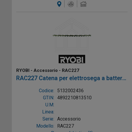
RYOBI - Accessorio - RAC227
RAC227 Catena per elettrosega a batteria
30 cm (RCS1830)
Codice:
5132002436
GTIN:
4892210813510
U.M:
Linea:
Serie:
Accessorio
Modello:
RAC227