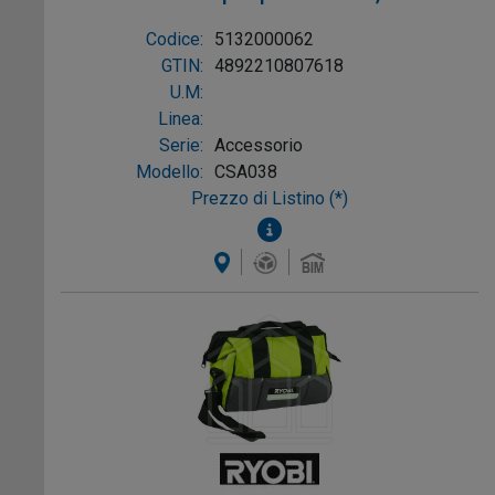
(RXPR01)
Codice:
5132000062
GTIN:
4892210807618
U.M:
Linea:
Serie:
Accessorio
Modello:
CSA038
Prezzo di Listino (*)