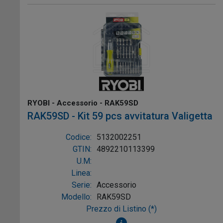
RYOBI - Accessorio - RAK59SD
RAK59SD - Kit 59 pcs avvitatura Valigetta
Codice:
5132002251
GTIN:
4892210113399
U.M:
Linea:
Serie:
Accessorio
Modello:
RAK59SD
Prezzo di Listino (*)