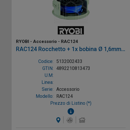
RYOBI - Accessorio - RAC124
RAC124 Rocchetto + 1x bobina Ø 1,6mm
(OLT1831, RLT1830)
Codice:
5132002433
GTIN:
4892210813473
U.M:
Linea:
Serie:
Accessorio
Modello:
RAC124
Prezzo di Listino (*)