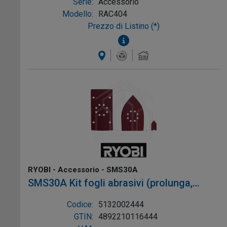
Serie:
Accessorio
Modello:
RAC404
Prezzo di Listino (*)
RYOBI - Accessorio - SMS30A
SMS30A Kit fogli abrasivi (prolunga,
delta, 1/3 foglio) x10 compatibile con:
Codice:
5132002444
EMS180RV
GTIN:
4892210116444