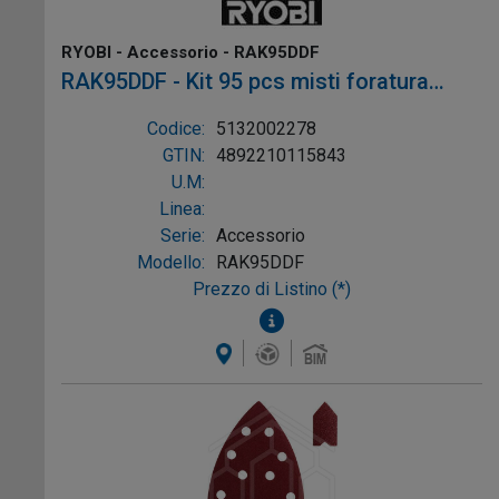
RYOBI - Accessorio - RAK95DDF
RAK95DDF - Kit 95 pcs misti foratura
avvitatura
Codice:
5132002278
GTIN:
4892210115843
U.M:
Linea:
Serie:
Accessorio
Modello:
RAK95DDF
Prezzo di Listino (*)