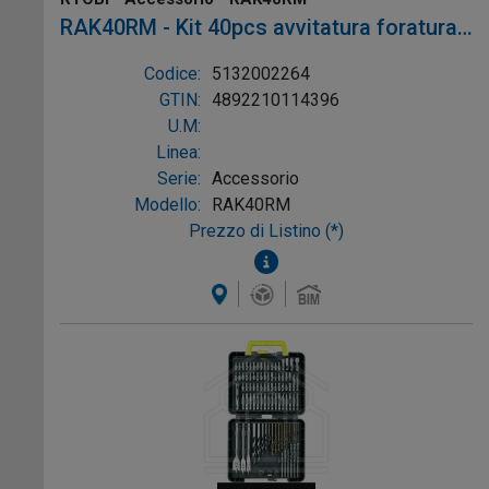
RAK40RM - Kit 40pcs avvitatura foratura
Rotolo
Codice:
5132002264
GTIN:
4892210114396
U.M:
Linea:
Serie:
Accessorio
Modello:
RAK40RM
Prezzo di Listino (*)