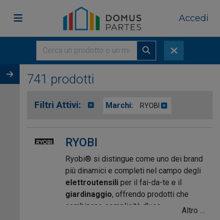
Accedi
741 prodotti
Filtri Attivi:
Marchi:
RYOBI
RYOBI
Ryobi® si distingue come uno dei brand
più dinamici e completi nel campo degli
elettroutensili
per il fai-da-te e il
giardinaggio
, offrendo prodotti che
combinano semplicità d'uso,
Altro …
innovazione e un ottimo rapporto