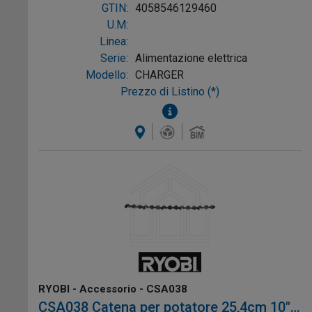
misurazione laser
.
GTIN:
4058546129460
U.M:
Linea:
Serie:
Alimentazione elettrica
Modello:
CHARGER
Prezzo di Listino (*)
RYOBI - Accessorio - CSA038
CSA038 Catena per potatore 25,4cm 10"