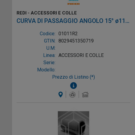
REDI - ACCESSORI E COLLE
CURVA DI PASSAGGIO ANGOLO 15° ø110
FEMMINA/ø100 MASCHIO CON O-RING
Codice:
01011R2
PVC GRIGIO
GTIN:
8029451350719
U.M:
Linea:
ACCESSORI E COLLE
Serie:
Modello:
Prezzo di Listino (*)