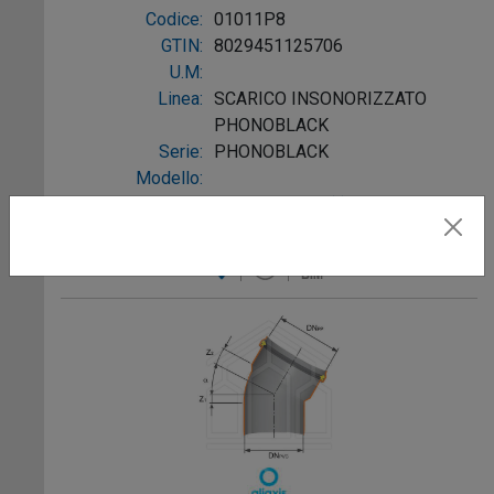
PVC NERO
Codice:
01011P8
GTIN:
8029451125706
U.M:
Linea:
SCARICO INSONORIZZATO
PHONOBLACK
Serie:
PHONOBLACK
Modello:
Prezzo di Listino (*)