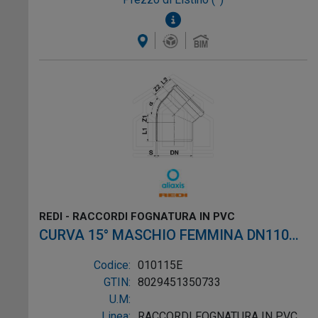
REDI - RACCORDI FOGNATURA IN PVC
CURVA 15° MASCHIO FEMMINA DN110
CON O-RING SN8 SDR34 PVC ROSSO
Codice:
010115E
GTIN:
8029451350733
U.M:
Linea:
RACCORDI FOGNATURA IN PVC