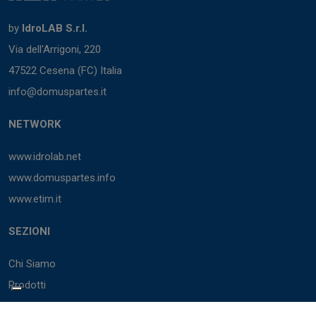
by
IdroLAB S.r.l.
Via dell'Arrigoni, 220
47522 Cesena (FC) Italia
info@domuspartes.it
NETWORK
www.idrolab.net
www.domuspartes.info
www.etim.it
SEZIONI
Chi Siamo
Prodotti
Marchi