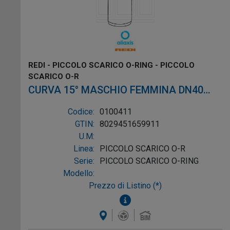
REDI - PICCOLO SCARICO O-RING - PICCOLO
SCARICO O-R
CURVA 15° MASCHIO FEMMINA DN40
CON O-RING PVC ROSSO
Codice:
0100411
GTIN:
8029451659911
U.M:
Linea:
PICCOLO SCARICO O-R
Serie:
PICCOLO SCARICO O-RING
Modello:
Prezzo di Listino (*)