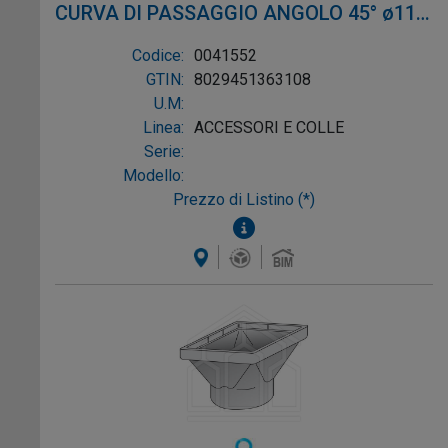
CURVA DI PASSAGGIO ANGOLO 45° ø110
impegno verso la sostenibilità assicura
FEMMINA/ø100 MASCHIO CON O-RING
alle generazioni future un futuro migliore
Codice:
0041552
e più sostenibile, preservando le
PVC GRIGIO
GTIN:
8029451363108
preziose risorse idriche del nostro
U.M:
pianeta.
Linea:
ACCESSORI E COLLE
Serie:
Modello:
Prezzo di Listino (*)