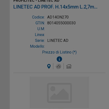
PROFILITEC - LINETEC AD
LINETEC AD PROF. H.14x5mm L.2,7m
OTT. NAT.
Codice:
AD14ON270
GTIN:
8014055000030
U.M:
Linea:
Serie:
LINETEC AD
Modello:
Prezzo di Listino (*)