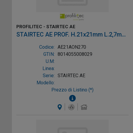
PROFILITEC - STAIRTEC AE
STAIRTEC AE PROF. H.21x21mm L.2,7m
ALL. ORO
Codice:
AE21AON270
GTIN:
8014055008029
U.M:
Linea:
Serie:
STAIRTEC AE
Modello:
Prezzo di Listino (*)