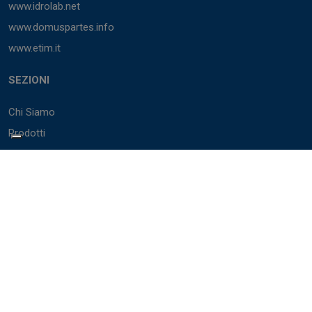
www.idrolab.net
www.domuspartes.info
www.etim.it
SEZIONI
Chi Siamo
Prodotti
Marchi
Cataloghi
BIM
Servizi
Accedi
PARTNER