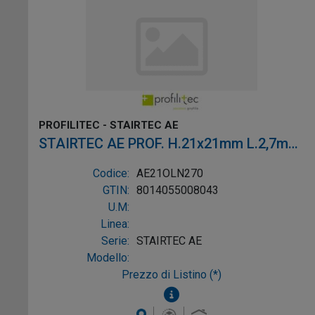
PROFILITEC - STAIRTEC AE
STAIRTEC AE PROF. H.21x21mm L.2,7m
OTT. LUC.
Codice:
AE21OLN270
GTIN:
8014055008043
U.M:
Linea:
Serie:
STAIRTEC AE
Modello:
Prezzo di Listino (*)