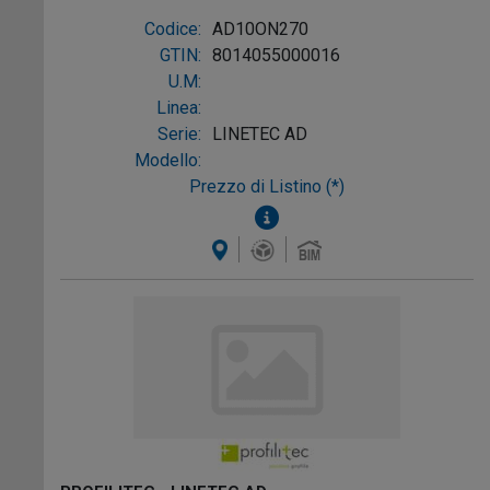
OTT. NAT.
Codice:
AD10ON270
GTIN:
8014055000016
U.M:
Linea:
Serie:
LINETEC AD
Modello:
Prezzo di Listino (*)