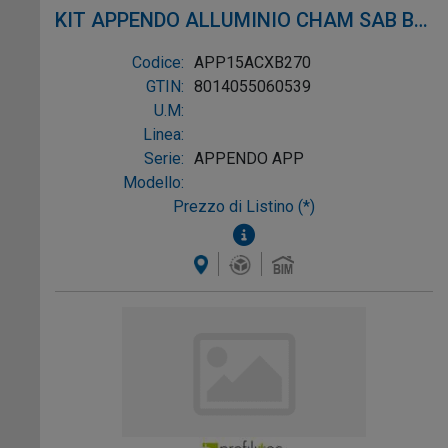
KIT APPENDO ALLUMINIO CHAM SAB BR
L2,7M
Codice:
APP15ACXB270
GTIN:
8014055060539
U.M:
Linea:
Serie:
APPENDO APP
Modello:
Prezzo di Listino (*)