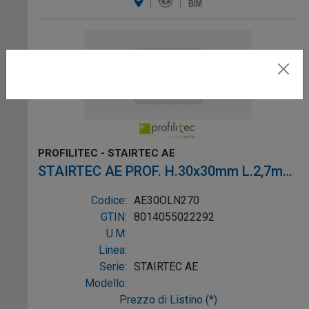
PROFILITEC - STAIRTEC AE
STAIRTEC AE PROF. H.30x30mm L.2,7m
OTT. LUC.
Codice:
AE30OLN270
GTIN:
8014055022292
U.M:
Linea:
Serie:
STAIRTEC AE
Modello:
Prezzo di Listino (*)