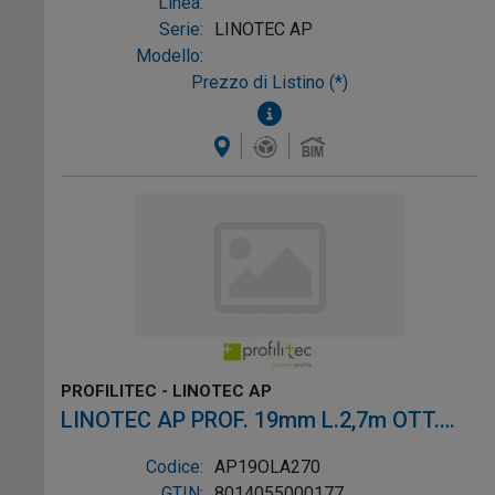
Linea:
Serie:
LINOTEC AP
Modello:
Prezzo di Listino (*)
PROFILITEC - LINOTEC AP
LINOTEC AP PROF. 19mm L.2,7m OTT.
LUC. ADES.
Codice:
AP19OLA270
GTIN:
8014055000177