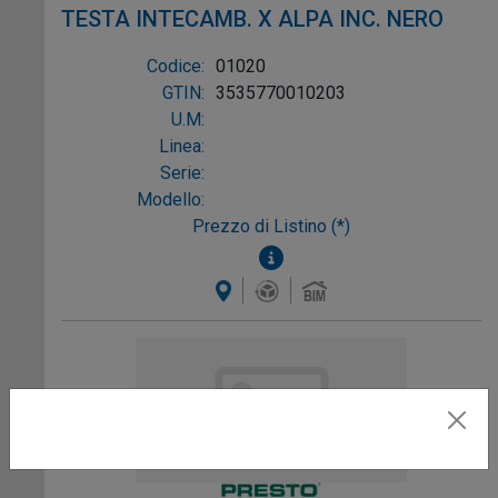
TESTA INTECAMB. X ALPA INC. NERO
Codice:
01020
GTIN:
3535770010203
U.M:
Linea:
Serie:
Modello:
Prezzo di Listino (*)