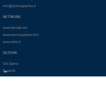
info@domuspartes.it
NETWORK
www.idrolab.net
www.domuspartes.info
www.etim.it
SEZIONI
Chi Siamo
Prodotti
Marchi
Cataloghi
BIM
Servizi