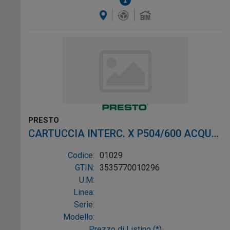
PRESTO
CARTUCCIA INTERC. X P504/600 ACQUA
CALDA
Codice:
01029
GTIN:
3535770010296
U.M:
Linea:
Serie:
Modello:
Prezzo di Listino (*)