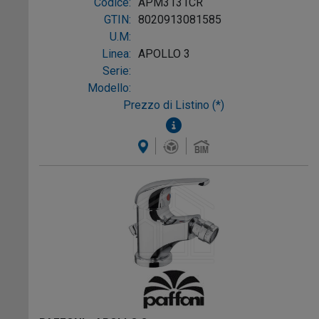
Codice:
APM3131CR
GTIN:
8020913081585
U.M:
Linea:
APOLLO 3
Serie:
Modello:
Prezzo di Listino (*)