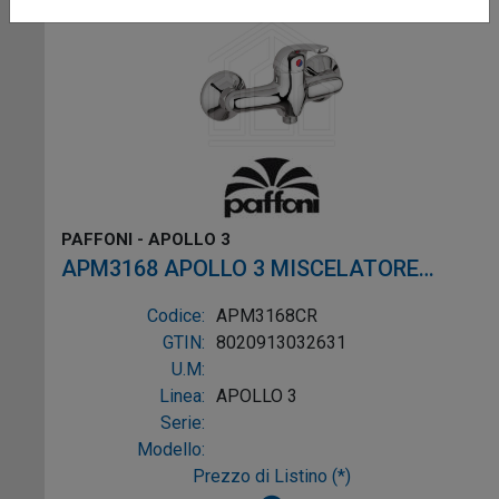
PAFFONI - APOLLO 3
APM3168 APOLLO 3 MISCELATORE
DOCCIA ESTERNO SENZA DOCCETTA
Codice:
APM3168CR
CROMO
GTIN:
8020913032631
U.M:
Linea:
APOLLO 3
Serie:
Modello:
Prezzo di Listino (*)