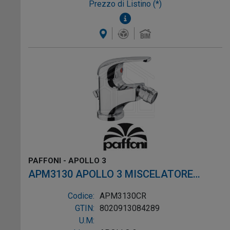
Prezzo di Listino (*)
PAFFONI - APOLLO 3
APM3130 APOLLO 3 MISCELATORE
BIDET SCARICO ø1" SENZA ATTACCO
Codice:
APM3130CR
CROMO
GTIN:
8020913084289
U.M: