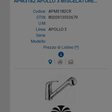
APM3182 APOLLO 3 MISCELATORE
LAVELLO CROMO
Codice:
APM3182CR
GTIN:
8020913032679
U.M:
Linea:
APOLLO 3
Serie:
Modello:
Prezzo di Listino (*)