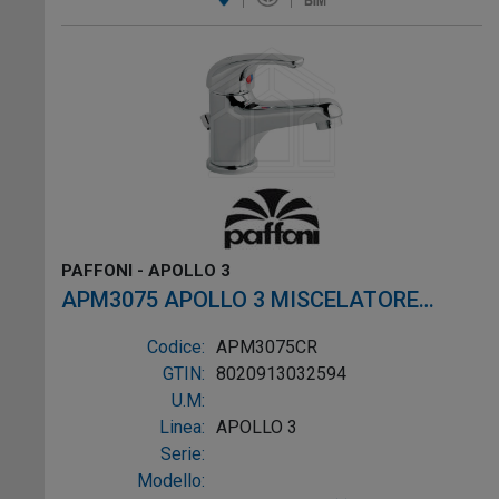
PAFFONI - APOLLO 3
APM3075 APOLLO 3 MISCELATORE
LAVABO SCARICO ø1.1/4" SENZA
Codice:
APM3075CR
ATTACCO CROMO
GTIN:
8020913032594
U.M:
Linea:
APOLLO 3
Serie:
Modello: