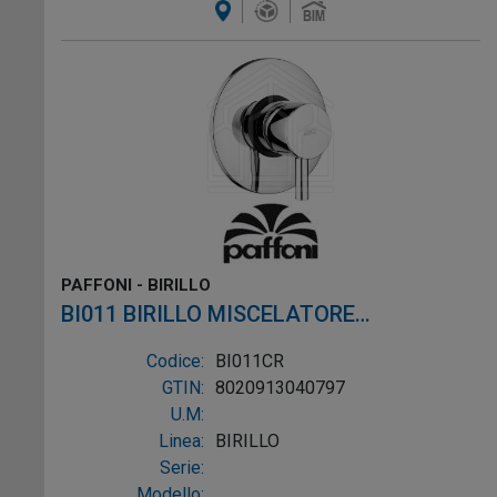
PAFFONI - BIRILLO
BI011 BIRILLO MISCELATORE
MONOCOMANDO INCASSO DOCCIA
Codice:
BI011CR
LUSSO CROMO
GTIN:
8020913040797
U.M:
Linea:
BIRILLO
Serie:
Modello: