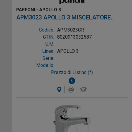
PAFFONI - APOLLO 3
APM3023 APOLLO 3 MISCELATORE
VASCA CON DUPLEX CROMO
Codice:
APM3023CR
GTIN:
8020913032587
U.M:
Linea:
APOLLO 3
Serie:
Modello:
Prezzo di Listino (*)