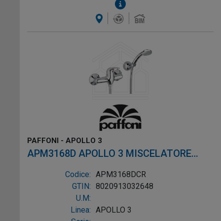
PAFFONI - APOLLO 3
APM3168D APOLLO 3 MISCELATORE
DOCCIA ESTERNO CON DOCCETTA
Codice:
APM3168DCR
MADERA CROMO
GTIN:
8020913032648
U.M:
Linea:
APOLLO 3