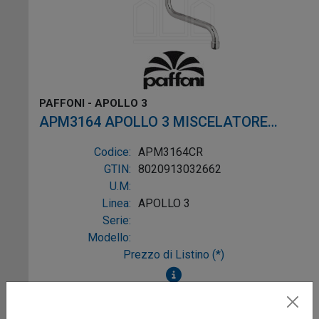
PAFFONI - APOLLO 3
APM3164 APOLLO 3 MISCELATORE
LAVELLO A PARETE CANNA S CR
Codice:
APM3164CR
GTIN:
8020913032662
U.M:
Linea:
APOLLO 3
Serie:
Modello:
Prezzo di Listino (*)