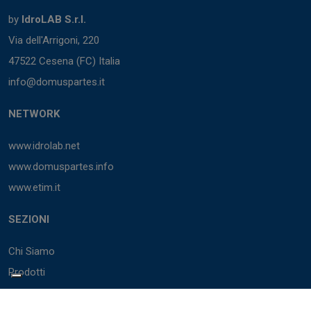
by
IdroLAB S.r.l.
Via dell'Arrigoni, 220
47522 Cesena (FC) Italia
info@domuspartes.it
NETWORK
www.idrolab.net
www.domuspartes.info
www.etim.it
SEZIONI
Chi Siamo
Prodotti
Marchi