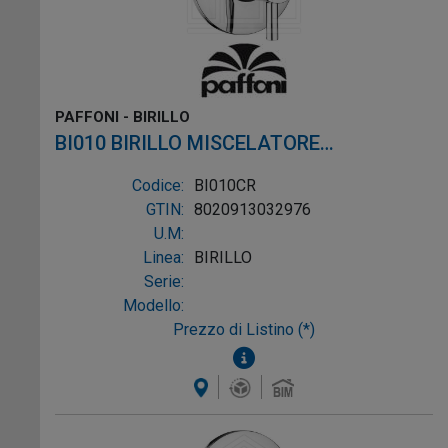
PAFFONI - BIRILLO
BI010 BIRILLO MISCELATORE
MONOCOMANDO INCASSO DOCCIA
Codice:
BI010CR
CROMO
GTIN:
8020913032976
U.M:
Linea:
BIRILLO
Serie:
Modello:
Prezzo di Listino (*)