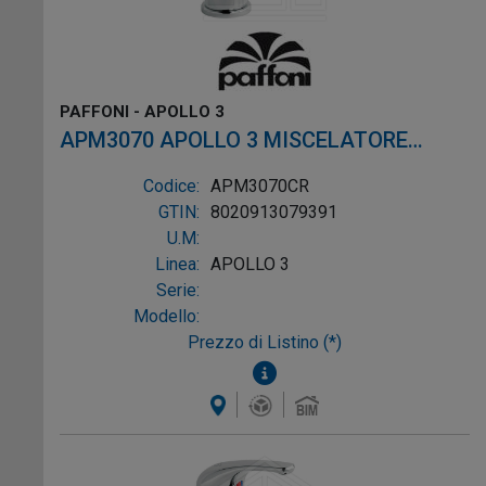
PAFFONI - APOLLO 3
APM3070 APOLLO 3 MISCELATORE
LAVABO SCARICO ø1" SENZA ATTACCO
Codice:
APM3070CR
CROMO
GTIN:
8020913079391
U.M:
Linea:
APOLLO 3
Serie:
Modello:
Prezzo di Listino (*)