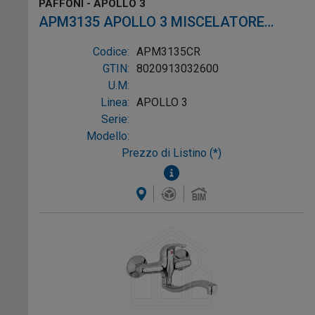
PAFFONI - APOLLO 3
APM3135 APOLLO 3 MISCELATORE
BIDET SCARICO ø1.1/4" SENZA
Codice:
APM3135CR
ATTACCO CROMO
GTIN:
8020913032600
U.M:
Linea:
APOLLO 3
Serie:
Modello:
Prezzo di Listino (*)