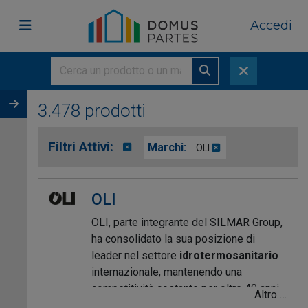
Accedi
3.478 prodotti
Filtri Attivi:
Marchi:
OLI
OLI
OLI, parte integrante del SILMAR Group,
ha consolidato la sua posizione di
leader nel settore
idrotermosanitario
internazionale, mantenendo una
competitività costante per oltre 40 anni.
Altro …
Con una storia di oltre 65 anni, OLI è