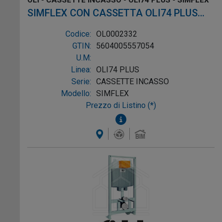
OLI - CASSETTE INCASSO - OLI74 PLUS - SIMFLEX
SIMFLEX CON CASSETTA OLI74 PLUS
H.1150 SPESSORE 80 ø90/90mm
Codice:
OL0002332
PNEUMATICA
GTIN:
5604005557054
U.M:
Linea:
OLI74 PLUS
Serie:
CASSETTE INCASSO
Modello:
SIMFLEX
Prezzo di Listino (*)