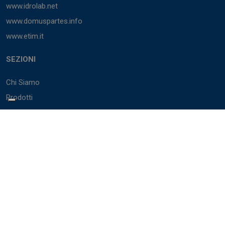
www.idrolab.net
www.domuspartes.info
www.etim.it
SEZIONI
Chi Siamo
Prodotti
Marchi
Cataloghi
BIM
Servizi
Accedi
PARTNER