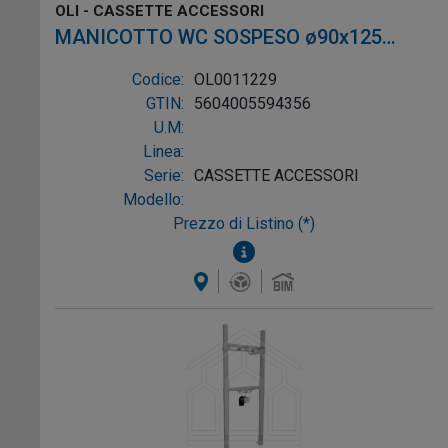
OLI - CASSETTE ACCESSORI
MANICOTTO WC SOSPESO ø90x125
L.300 CON CANNOTTO ø45 L.300mm
Codice:
OL0011229
GTIN:
5604005594356
U.M:
Linea:
Serie:
CASSETTE ACCESSORI
Modello:
Prezzo di Listino (*)