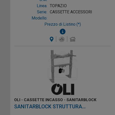
di ingegneri dedicati e dalle
Linea:
TOPAZIO
collaborazioni con prestigiose università
Serie:
CASSETTE ACCESSORI
e designer internazionali come Romano
Modello:
Adolini, Souto de Moura, Alvaro Siza e
Prezzo di Listino (*)
Alessio Pinto. OLI ha ottenuto importanti
certificazioni aziendali e di prodotto,
rispettando le più stringenti normative
internazionali, tra cui ISO 9001 e ISO
50001.
L'azienda è da sempre attenta
all'ambiente e alla sostenibilità,
ottenendo riconoscimenti per la
responsabilità sociale, il benessere
aziendale e gli impatti sociali e
ambientali positivi sul territorio.
OLI - CASSETTE INCASSO - SANITARBLOCK
SANITARBLOCK STRUTTURA
AUTOPORTANTE PER BIDET SOSPESI