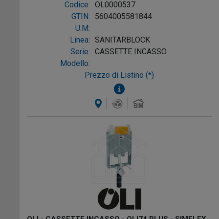
Codice:
OL0000537
GTIN:
5604005581844
U.M:
Linea:
SANITARBLOCK
Serie:
CASSETTE INCASSO
Modello:
Prezzo di Listino (*)