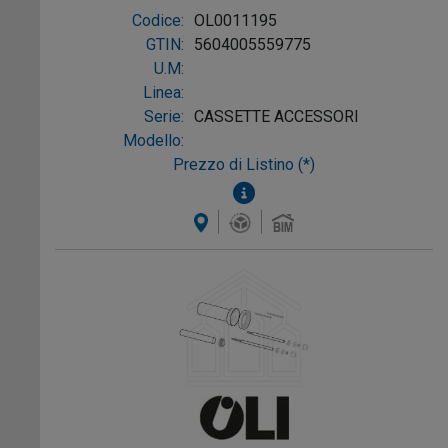
PLUS/EXPERT EVO
Codice:
OL0011195
GTIN:
5604005559775
U.M:
Linea:
Serie:
CASSETTE ACCESSORI
Modello:
Prezzo di Listino (*)