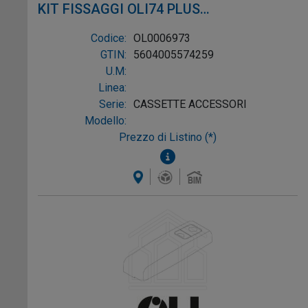
KIT FISSAGGI OLI74 PLUS
SANITARBLOCK 10 PEZZI
Codice:
OL0006973
GTIN:
5604005574259
U.M:
Linea:
Serie:
CASSETTE ACCESSORI
Modello:
Prezzo di Listino (*)