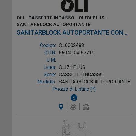
OLI - CASSETTE INCASSO - OLI74 PLUS -
SANITARBLOCK AUTOPORTANTE
SANITARBLOCK AUTOPORTANTE CON
CASSETTA OLI74 PLUS SPESSORE
Codice:
OL0002488
120/180mm PNEUMATICO
GTIN:
5604005557719
U.M:
Linea:
OLI74 PLUS
Serie:
CASSETTE INCASSO
Modello:
SANITARBLOCK AUTOPORTANTE
Prezzo di Listino (*)