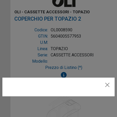
OLI - CASSETTE ACCESSORI - TOPAZIO
COPERCHIO PER TOPAZIO 2
Codice:
OL0008590
GTIN:
5604005577953
U.M:
Linea:
TOPAZIO
Serie:
CASSETTE ACCESSORI
Modello:
Prezzo di Listino (*)