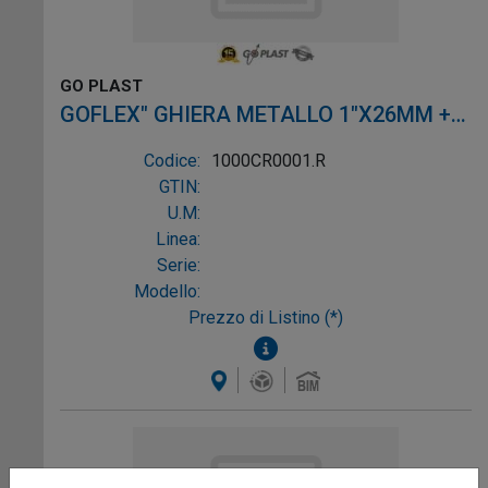
GO PLAST
GOFLEX" GHIERA METALLO 1"X26MM +
ROSETTA
Codice:
1000CR0001.R
GTIN:
U.M:
Linea:
Serie:
Modello:
Prezzo di Listino (*)