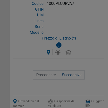
PLASTICA SALVASPAZIO 1"1/2X32/40
Codice:
1000PLCURVA7
GTIN:
U.M:
Linea:
Serie:
Modello:
Prezzo di Listino (*)
Precedente
Successiva
= Disponibile dal
= Oggetto
= Rivenditori del
BIM
Venditore
marchio