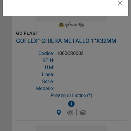
GO PLAST
GOFLEX" GHIERA METALLO 1"X32MM
Codice:
1000CR0002
GTIN:
U.M:
Linea:
Serie:
Modello:
Prezzo di Listino (*)