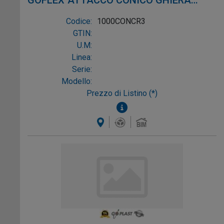
GOFLEX"ATTACCO CONICO GHIERA
METALLO 1"1/2X40/50
Codice:
1000CONCR3
GTIN:
U.M:
Linea:
Serie:
Modello:
Prezzo di Listino (*)