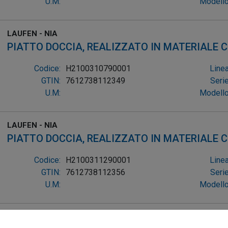
U.M:
Modello
LAUFEN - NIA
PIATTO DOCCIA, REALIZZATO IN MATERIALE
QU
Codice:
H2100310790001
Linea
GTIN:
7612738112349
Serie
U.M:
Modello
LAUFEN - NIA
PIATTO DOCCIA, REALIZZATO IN MATERIALE
QU
Codice:
H2100311290001
Linea
GTIN:
7612738112356
Serie
U.M:
Modello
LAUFEN - NIA