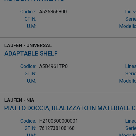
Codice:
A525866800
Linea
GTIN:
Serie
U.M:
Modello
LAUFEN - UNIVERSAL
ADAPTABLE SHELF
Codice:
A5B4961TP0
Linea
GTIN:
Serie
U.M:
Modello
LAUFEN - NIA
PIATTO DOCCIA, REALIZZATO IN MATERIALE
QU
Codice:
H2100300000001
Linea
GTIN:
7612738108168
Serie
U.M:
Modello