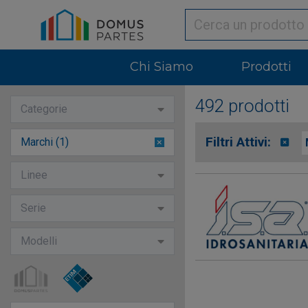
Chi Siamo
Prodotti
492 prodotti
Categorie
Filtri Attivi:
Marchi (1)
1
option
Linee
selected
Serie
Modelli