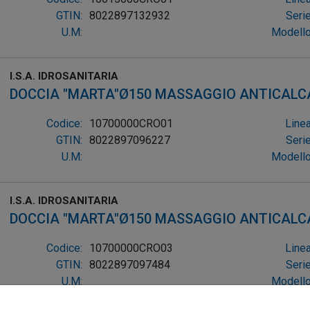
GTIN:
8022897132932
Serie
U.M:
Modello
I.S.A. IDROSANITARIA
DOCCIA "MARTA"Ø150 MASSAGGIO ANTICAL
FUNZIONI -SACCHETTO
Codice:
10700000CRO01
Linea
GTIN:
8022897096227
Serie
U.M:
Modello
I.S.A. IDROSANITARIA
DOCCIA "MARTA"Ø150 MASSAGGIO ANTICAL
FUNZIONI -LUSSO
Codice:
10700000CRO03
Linea
GTIN:
8022897097484
Serie
U.M:
Modello