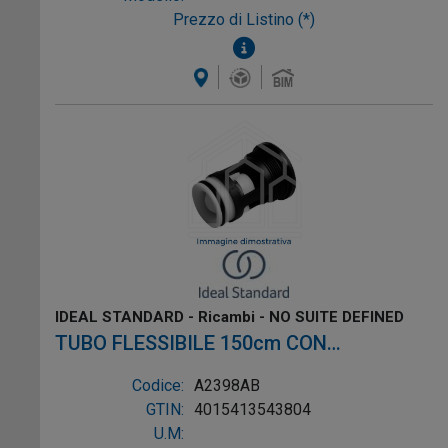
Prezzo di Listino (*)
IDEAL STANDARD - Ricambi - NO SUITE DEFINED
TUBO FLESSIBILE 150cm CON
RACCORDO CONICO ø1/2" ORO
Codice:
A2398AB
GTIN:
4015413543804
U.M: