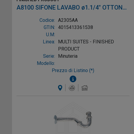
A8100 SIFONE LAVABO ø1.1/4" OTTONE
CROMO
Codice:
A2305AA
GTIN:
4015413361538
U.M:
Linea:
MULTI SUITES - FINISHED
PRODUCT
Serie:
Minuteria
Modello:
Prezzo di Listino (*)