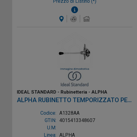
Prezzo di Listino (*)
IDEAL STANDARD - Rubinetteria - ALPHA
ALPHA RUBINETTO TEMPORIZZATO PER
LAVABO CROMO
Codice:
A1328AA
GTIN:
4015413348607
U.M:
Linea:
ALPHA