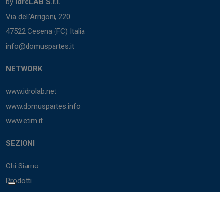
by
IdroLAB S.r.l.
Via dell'Arrigoni, 220
47522 Cesena (FC) Italia
info@domuspartes.it
NETWORK
www.idrolab.net
www.domuspartes.info
www.etim.it
SEZIONI
Chi Siamo
Prodotti
Marchi
Cataloghi