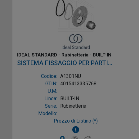
IDEAL STANDARD - Rubinetteria - BUILT-IN
SISTEMA FISSAGGIO PER PARTI
ESTERNE MISCELATORE INCASSO
Codice:
A1301NU
VASCA/DOCCIA
GTIN:
4015413335768
U.M:
Linea:
BUILT-IN
Serie:
Rubinetteria
Modello:
Prezzo di Listino (*)