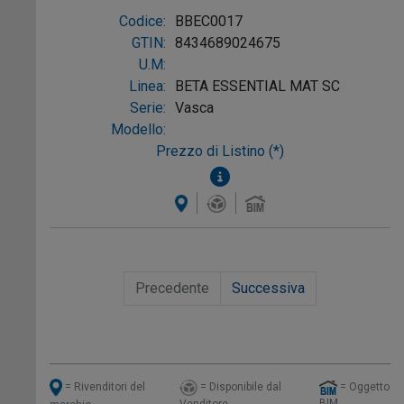
troppopieno colore Bianco, mat Sc, Ref:
Codice:
BBEC0017
BBEC0017
GTIN:
8434689024675
U.M:
Linea:
BETA ESSENTIAL MAT SC
Serie:
Vasca
Modello:
Prezzo di Listino (*)
Precedente
Successiva
= Disponibile dal
= Oggetto
= Rivenditori del
BIM