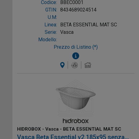
Codice:
BBEC0001
Ref: BBEC0001
GTIN:
8434689024514
U.M:
Linea:
BETA ESSENTIAL MAT SC
Serie:
Vasca
Modello:
Prezzo di Listino (*)
HIDROBOX - Vasca - BETA ESSENTIAL MAT SC
Vasca Beta Essential v2 185x95 senza