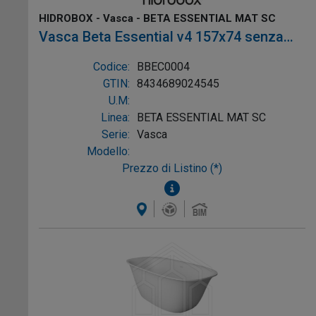
HIDROBOX - Vasca - BETA ESSENTIAL MAT SC
Vasca Beta Essential v4 157x74 senza
troppopieno colore Bianco, mat Sc, Ref:
Codice:
BBEC0004
BBEC0004
GTIN:
8434689024545
U.M:
Linea:
BETA ESSENTIAL MAT SC
Serie:
Vasca
Modello:
Prezzo di Listino (*)