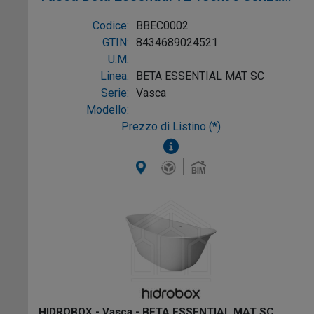
troppopieno colore Bianco, mat Sc, Ref:
Codice:
BBEC0002
BBEC0002
GTIN:
8434689024521
U.M:
Linea:
BETA ESSENTIAL MAT SC
Serie:
Vasca
Modello:
Prezzo di Listino (*)
HIDROBOX - Vasca - BETA ESSENTIAL MAT SC