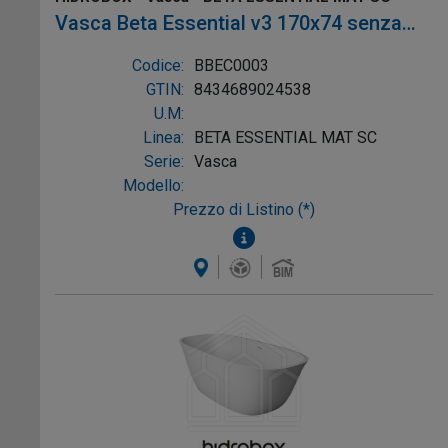
Vasca Beta Essential v3 170x74 senza
troppopieno colore Bianco, mat Sc, Ref:
Codice:
BBEC0003
BBEC0003
GTIN:
8434689024538
U.M:
Linea:
BETA ESSENTIAL MAT SC
Serie:
Vasca
Modello:
Prezzo di Listino (*)