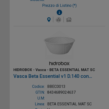
Prezzo di Listino (*)
HIDROBOX - Vasca - BETA ESSENTIAL MAT SC
Vasca Beta Essential v1 D.140 con
troppopieno colore Bianco, mat Sc, Ref:
Codice:
BBEC0013
BBEC0013
GTIN:
8434689024637
U.M:
Linea:
BETA ESSENTIAL MAT SC