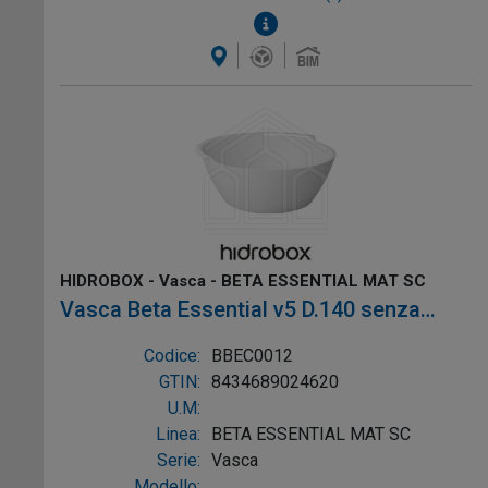
HIDROBOX - Vasca - BETA ESSENTIAL MAT SC
Vasca Beta Essential v5 D.140 senza
troppopieno colore Bianco, mat Sc, Ref:
Codice:
BBEC0012
BBEC0012
GTIN:
8434689024620
U.M:
Linea:
BETA ESSENTIAL MAT SC
Serie:
Vasca
Modello: