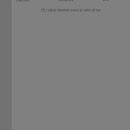
Venditore
marchio
(*) I valori riportati sono al netto di Iva