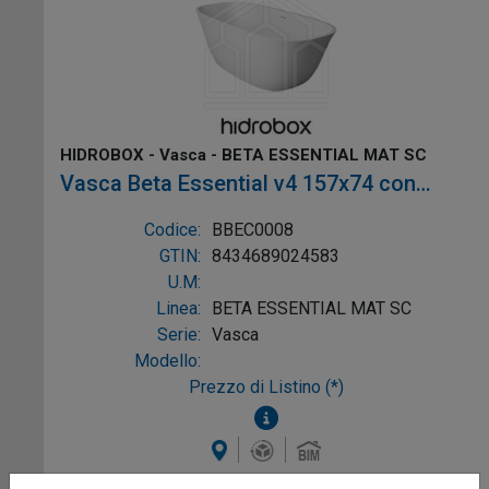
HIDROBOX - Vasca - BETA ESSENTIAL MAT SC
Vasca Beta Essential v4 157x74 con
troppopieno colore Bianco, mat Sc, Ref:
Codice:
BBEC0008
BBEC0008
GTIN:
8434689024583
U.M:
Linea:
BETA ESSENTIAL MAT SC
Serie:
Vasca
Modello:
Prezzo di Listino (*)