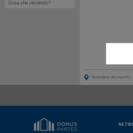
= Rivenditori del marchio
NETW