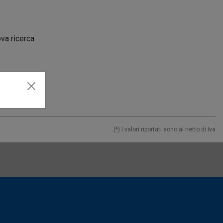
ova ricerca
(*) I valori riportati sono al netto di Iva