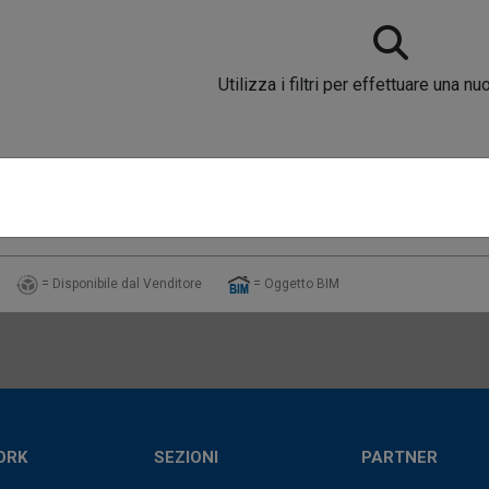
Utilizza i filtri per effettuare una nu
= Disponibile dal Venditore
= Oggetto BIM
ORK
SEZIONI
PARTNER