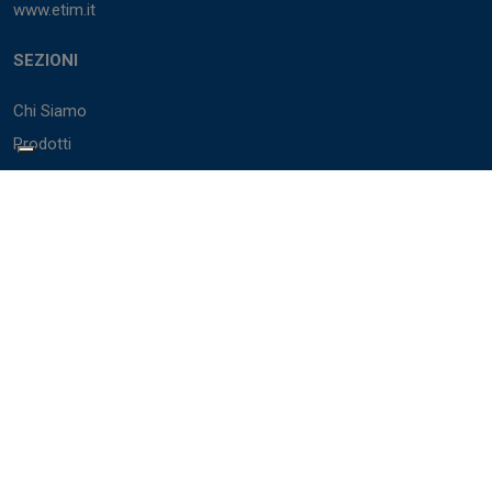
www.etim.it
SEZIONI
Chi Siamo
Prodotti
Marchi
Cataloghi
BIM
Servizi
Accedi
PARTNER