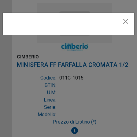
CIMBERIO
MINISFERA FF FARFALLA CROMATA 1/2
Codice:
011C-1015
GTIN:
U.M:
Linea:
Serie:
Modello:
Prezzo di Listino (*)