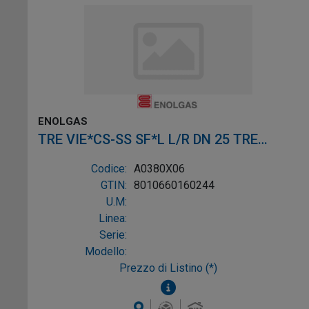
ENOLGAS
TRE VIE*CS-SS SF*L L/R DN 25 TRE
VIE*CS-SS SF*L L/R DN 2
Codice:
A0380X06
GTIN:
8010660160244
U.M:
Linea:
Serie:
Modello:
Prezzo di Listino (*)