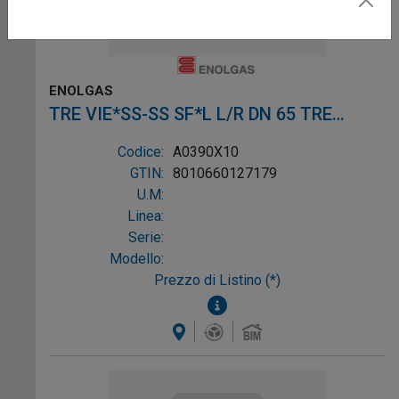
ENOLGAS
TRE VIE*SS-SS SF*L L/R DN 65 TRE
VIE*SS-SS SF*L L/R DN 6
Codice:
A0390X10
GTIN:
8010660127179
U.M:
Linea:
Serie:
Modello:
Prezzo di Listino (*)