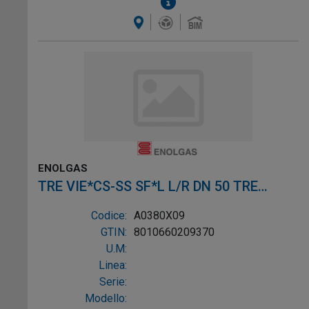
ENOLGAS
TRE VIE*CS-SS SF*L L/R DN 50 TRE
VIE*CS-SS SF*L L/R DN 5
Codice:
A0380X09
GTIN:
8010660209370
U.M:
Linea:
Serie:
Modello: