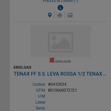
Prezzo di Listino (*)
ENOLGAS
TENAX FF S.S. LEVA ROSSA 1/2 TENAX
FF S.S. LEVA ROSSA 1/
Codice:
A0410X34
GTIN:
8010660072721
U.M:
Linea:
Serie: