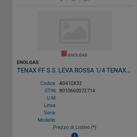
ENOLGAS
TENAX FF S.S. LEVA ROSSA 1/4 TENAX
FF S.S. LEVA ROSSA 1/
Codice:
A0410X32
GTIN:
8010660072714
U.M:
Linea:
Serie:
Modello:
Prezzo di Listino (*)