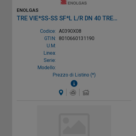
ENOLGAS
TRE VIE*SS-SS SF*L L/R DN 40 TRE
VIE*SS-SS SF*L L/R DN 4
Codice:
A0390X08
GTIN:
8010660131190
U.M:
Linea:
Serie:
Modello:
Prezzo di Listino (*)