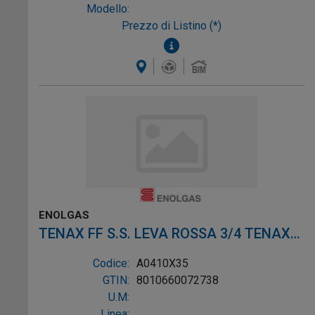
Modello:
Prezzo di Listino (*)
ENOLGAS
TENAX FF S.S. LEVA ROSSA 3/4 TENAX
FF S.S. LEVA ROSSA 3/
Codice:
A0410X35
GTIN:
8010660072738
U.M:
Linea: