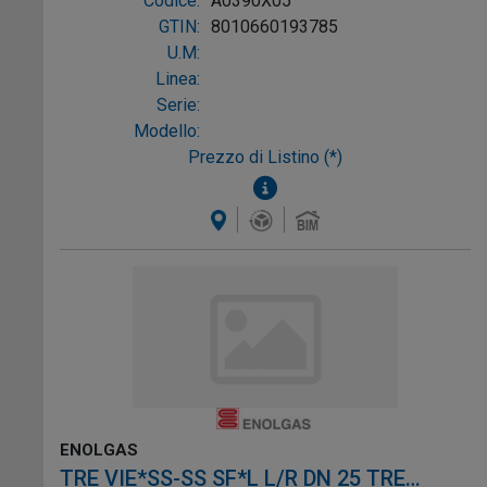
Codice:
A0390X05
GTIN:
8010660193785
U.M:
Linea:
Serie:
Modello:
Prezzo di Listino (*)
ENOLGAS
TRE VIE*SS-SS SF*L L/R DN 25 TRE