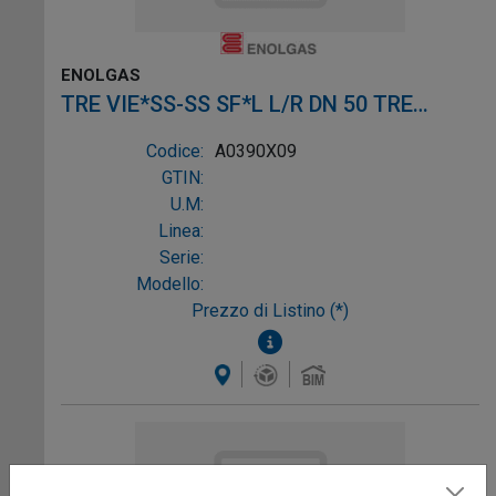
ENOLGAS
TRE VIE*SS-SS SF*L L/R DN 50 TRE
VIE*SS-SS SF*L L/R DN 5
Codice:
A0390X09
GTIN:
U.M:
Linea:
Serie:
Modello:
Prezzo di Listino (*)