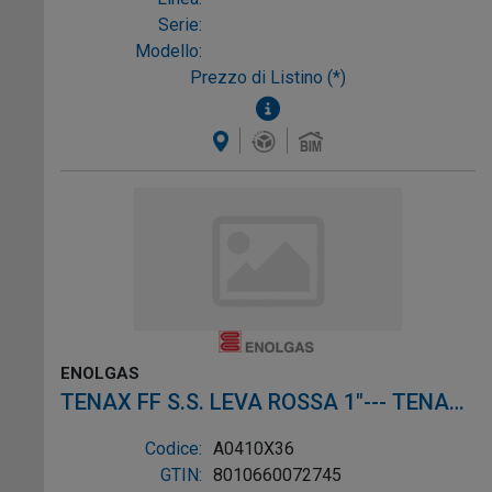
Serie:
Modello:
Prezzo di Listino (*)
ENOLGAS
TENAX FF S.S. LEVA ROSSA 1"--- TENAX
FF S.S. LEVA ROSSA 1"--
Codice:
A0410X36
GTIN:
8010660072745