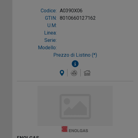
VIE*SS-SS SF*L L/R DN 2
Codice:
A0390X06
GTIN:
8010660127162
U.M:
Linea:
Serie:
Modello:
Prezzo di Listino (*)