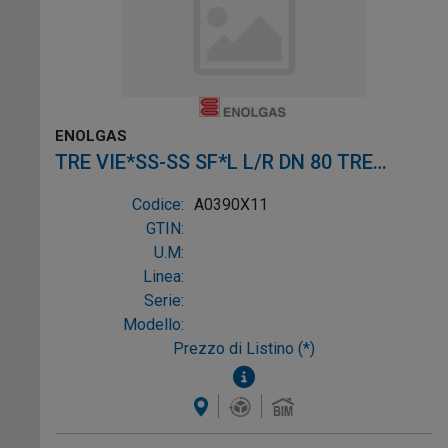
ENOLGAS
TRE VIE*SS-SS SF*L L/R DN 80 TRE
VIE*SS-SS SF*L L/R DN 8
Codice:
A0390X11
GTIN:
U.M:
Linea:
Serie:
Modello:
Prezzo di Listino (*)