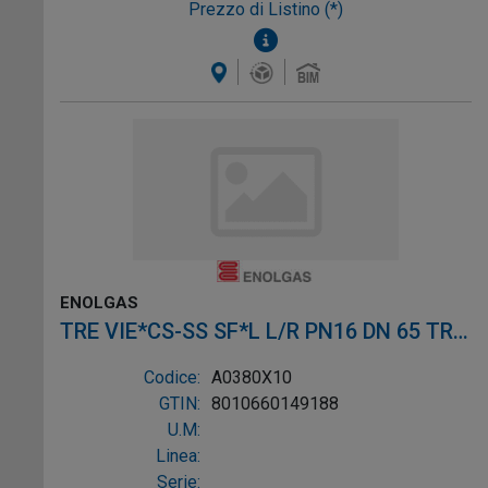
Prezzo di Listino (*)
ENOLGAS
TRE VIE*CS-SS SF*L L/R PN16 DN 65 TRE
VIE*CS-SS SF*L L/R PN1
Codice:
A0380X10
GTIN:
8010660149188
U.M:
Linea:
Serie: