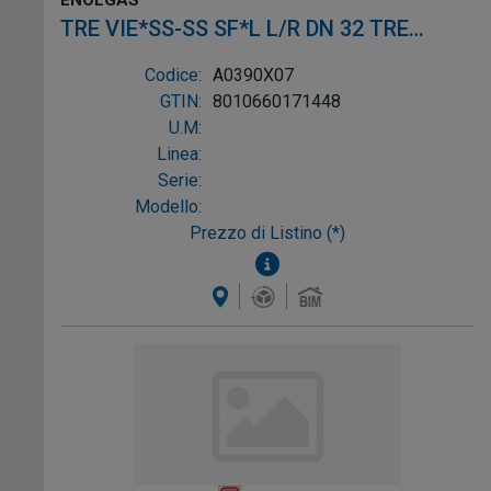
ENOLGAS
TRE VIE*SS-SS SF*L L/R DN 32 TRE
VIE*SS-SS SF*L L/R DN 3
Codice:
A0390X07
GTIN:
8010660171448
U.M:
Linea:
Serie:
Modello:
Prezzo di Listino (*)