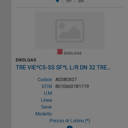
ENOLGAS
TRE VIE*CS-SS SF*L L/R DN 32 TRE
VIE*CS-SS SF*L L/R DN 3
Codice:
A0380X07
GTIN:
8010660181119
U.M:
Linea:
Serie:
Modello:
Prezzo di Listino (*)