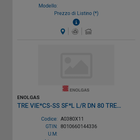
Modello:
Prezzo di Listino (*)
ENOLGAS
TRE VIE*CS-SS SF*L L/R DN 80 TRE
VIE*CS-SS SF*L L/R DN 8
Codice:
A0380X11
GTIN:
8010660144336
U.M: