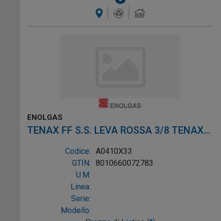
ENOLGAS
TENAX FF S.S. LEVA ROSSA 3/8 TENAX
FF S.S. LEVA ROSSA 3/
Codice:
A0410X33
GTIN:
8010660072783
U.M:
Linea:
Serie:
Modello: