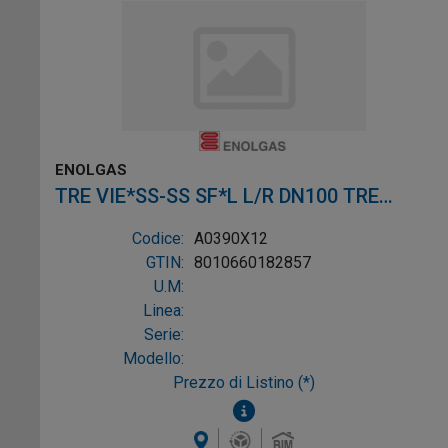
ENOLGAS
TRE VIE*SS-SS SF*L L/R DN100 TRE
VIE*SS-SS SF*L L/R DN10
Codice:
A0390X12
GTIN:
8010660182857
U.M:
Linea:
Serie:
Modello:
Prezzo di Listino (*)