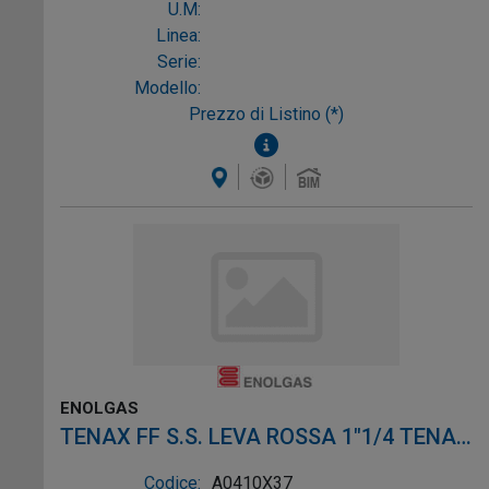
U.M:
Linea:
Serie:
Modello:
Prezzo di Listino (*)
ENOLGAS
TENAX FF S.S. LEVA ROSSA 1"1/4 TENAX
FF S.S. LEVA ROSSA 1"1/
Codice:
A0410X37