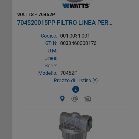
WATTS - 70452P
704520015PP FILTRO LINEA PER
GASOLIO ø1/4"
Codice:
001.0031.001
GTIN:
8033460000176
U.M:
Linea:
Serie:
Modello:
70452P
Prezzo di Listino (*)