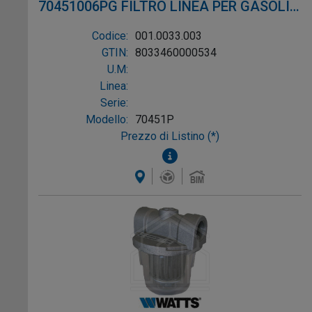
70451006PG FILTRO LINEA PER GASOLIO
ø3/8"
Codice:
001.0033.003
GTIN:
8033460000534
U.M:
Linea:
Serie:
Modello:
70451P
Prezzo di Listino (*)