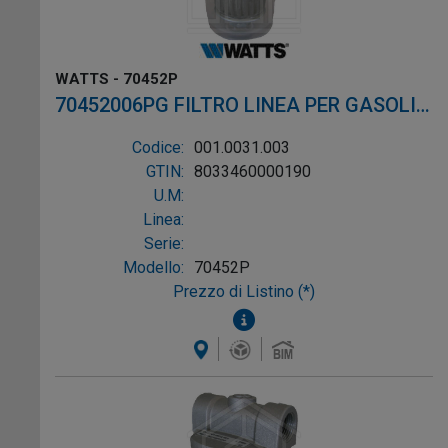
WATTS - 70452P
70452006PG FILTRO LINEA PER GASOLIO
ø1/4"
Codice:
001.0031.003
GTIN:
8033460000190
U.M:
Linea:
Serie:
Modello:
70452P
Prezzo di Listino (*)