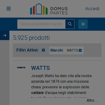
Accedi
5.925 prodotti
Filtri Attivi:
Marchi:
WATTS
WATTS
Joseph Watts ha dato vita alla nostra
azienda nel 1874 con una missione
chiara: prevenire le esplosioni delle
caldaie
d'acqua negli stabilimenti
tessili. Da quel momento, ci siamo
Altro …
evoluti da una piccola officina meccanica