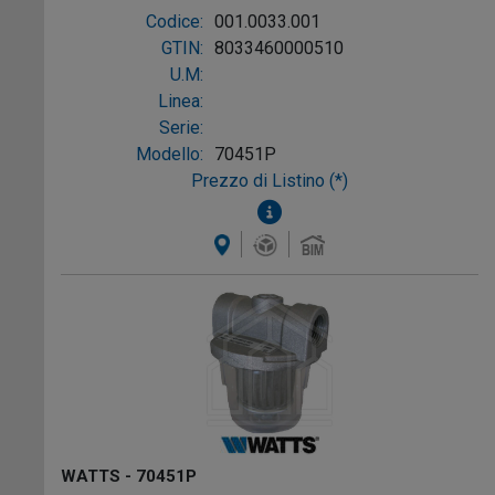
GASOLIO ø3/8"
Codice:
001.0033.001
GTIN:
8033460000510
U.M:
Linea:
Serie:
Modello:
70451P
Prezzo di Listino (*)
WATTS - 70451P