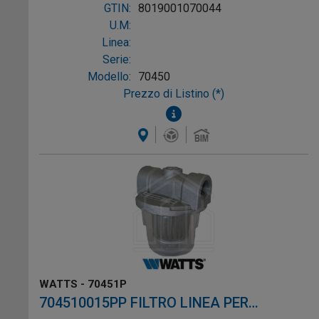
GTIN:
8019001070044
U.M:
Linea:
Serie:
Modello:
70450
Prezzo di Listino (*)
WATTS - 70451P
704510015PP FILTRO LINEA PER