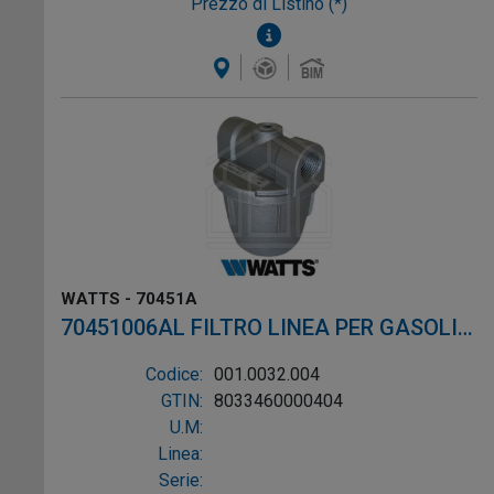
Prezzo di Listino (*)
WATTS - 70451A
70451006AL FILTRO LINEA PER GASOLIO
ø3/8"
Codice:
001.0032.004
GTIN:
8033460000404
U.M:
Linea:
Serie: