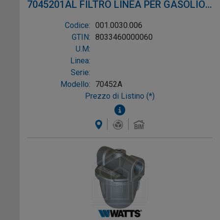
7045201AL FILTRO LINEA PER GASOLIO
ø1/4"
Codice:
001.0030.006
GTIN:
8033460000060
U.M:
Linea:
Serie:
Modello:
70452A
Prezzo di Listino (*)