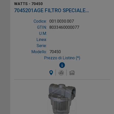
WATTS - 70450
7045201AGE FILTRO SPECIALE
BIODIESEL PER GASOLIO ø1/4"
Codice:
001.0030.007
GTIN:
8033460000077
U.M:
Linea:
Serie:
Modello:
70450
Prezzo di Listino (*)