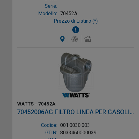
fornire
riscaldamento
e
Serie:
raffreddamento
o garantire un
Modello:
70452A
approvvigionamento idrico sicuro, Watts
Prezzo di Listino (*)
offre soluzioni affidabili e
all'avanguardia per soddisfare le
esigenze del mercato globale.
WATTS - 70452A
70452006AG FILTRO LINEA PER GASOLIO
ø1/4"
Codice:
001.0030.003
GTIN:
8033460000039