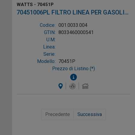
WATTS - 70451P
70451006PL FILTRO LINEA PER GASOLIO
ø3/8"
Codice:
001.0033.004
GTIN:
8033460000541
U.M:
Linea:
Serie:
Modello:
70451P
Prezzo di Listino (*)
Precedente
Successiva