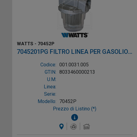
WATTS - 70452P
7045201PG FILTRO LINEA PER GASOLIO
ø1/4"
Codice:
001.0031.005
GTIN:
8033460000213
U.M:
Linea:
Serie:
Modello:
70452P
Prezzo di Listino (*)