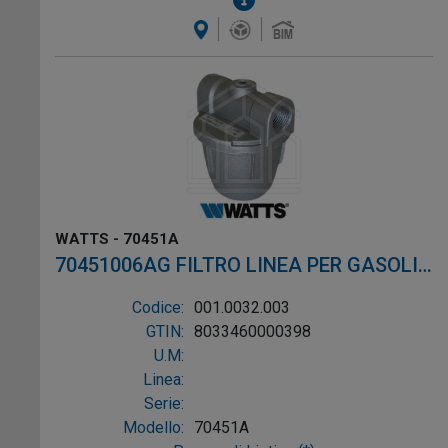
WATTS - 70451A
70451006AG FILTRO LINEA PER GASOLIO
ø3/8"
Codice:
001.0032.003
GTIN:
8033460000398
U.M:
Linea:
Serie:
Modello:
70451A