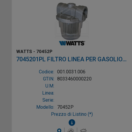
WATTS - 70452P
7045201PL FILTRO LINEA PER GASOLIO
ø1/4"
Codice:
001.0031.006
GTIN:
8033460000220
U.M:
Linea:
Serie:
Modello:
70452P
Prezzo di Listino (*)