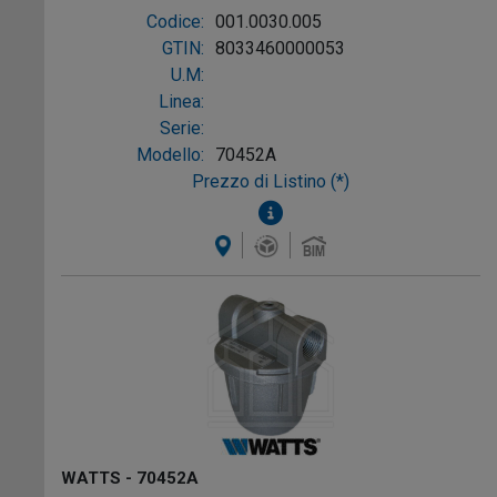
ø1/4"
Codice:
001.0030.005
GTIN:
8033460000053
U.M:
Linea:
Serie:
Modello:
70452A
Prezzo di Listino (*)
WATTS - 70452A