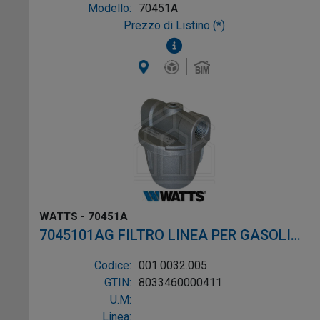
Modello:
70451A
Prezzo di Listino (*)
WATTS - 70451A
7045101AG FILTRO LINEA PER GASOLIO
ø3/8"
Codice:
001.0032.005
GTIN:
8033460000411
U.M:
Linea: