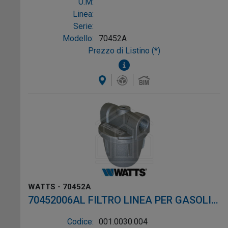
U.M:
Linea:
Serie:
Modello:
70452A
Prezzo di Listino (*)
WATTS - 70452A
70452006AL FILTRO LINEA PER GASOLIO
ø1/4"
Codice:
001.0030.004