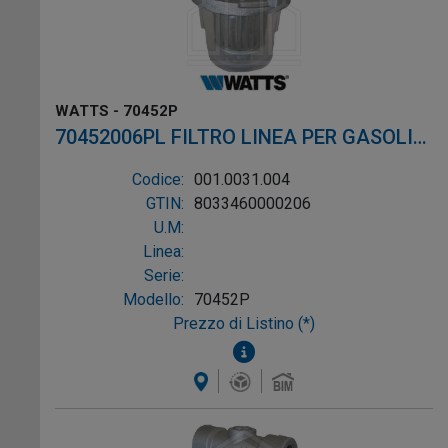
WATTS - 70452P
70452006PL FILTRO LINEA PER GASOLIO
ø1/4"
Codice:
001.0031.004
GTIN:
8033460000206
U.M:
Linea:
Serie:
Modello:
70452P
Prezzo di Listino (*)