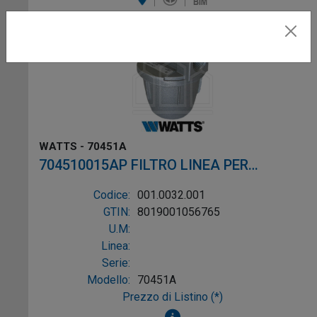
WATTS - 70451A
704510015AP FILTRO LINEA PER
GASOLIO ø3/8"
Codice:
001.0032.001
GTIN:
8019001056765
U.M:
Linea:
Serie:
Modello:
70451A
Prezzo di Listino (*)