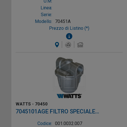
U.M:
Linea:
Serie:
Modello:
70451A
Prezzo di Listino (*)
WATTS - 70450
7045101AGE FILTRO SPECIALE
BIODIESEL PER GASOLIO ø3/8"
Codice:
001.0032.007