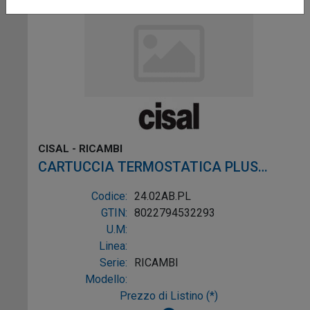
CISAL - RICAMBI
CARTUCCIA TERMOSTATICA PLUS
12X32
Codice:
24.02AB.PL
GTIN:
8022794532293
U.M:
Linea:
Serie:
RICAMBI
Modello:
Prezzo di Listino (*)