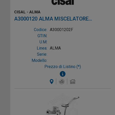
CISAL - ALMA
A3000120 ALMA MISCELATORE
MONOCOMANDO VASCA ESTERNO CON
Codice:
A30001202F
DUPLEX NICHEL SPAZZOLATO
GTIN:
U.M:
Linea:
ALMA
Serie:
Modello:
Prezzo di Listino (*)