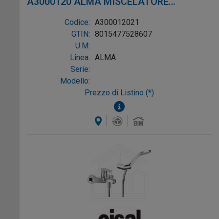
A3000120 ALMA MISCELATORE
MONOCOMANDO VASCA ESTERNO CON
Codice:
A300012021
DUPLEX CROMO
GTIN:
8015477528607
U.M:
Linea:
ALMA
Serie:
Modello:
Prezzo di Listino (*)