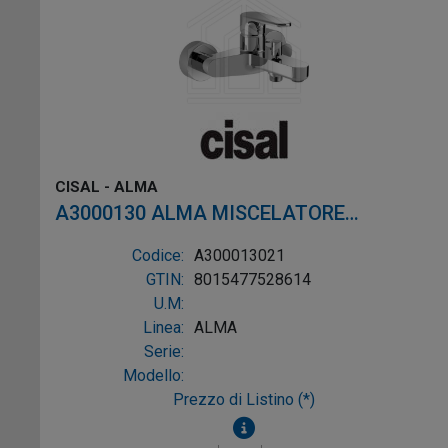
CISAL - ALMA
A3000130 ALMA MISCELATORE
MONOCOMANDO VASCA ESTERNO
Codice:
A300013021
CROMO
GTIN:
8015477528614
U.M:
Linea:
ALMA
Serie:
Modello:
Prezzo di Listino (*)