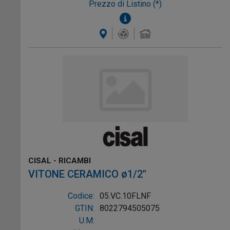
Prezzo di Listino (*)
CISAL - RICAMBI
VITONE CERAMICO ø1/2"
Codice:
05.VC.10FLNF
GTIN:
8022794505075
U.M: