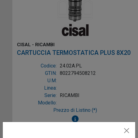
CISAL - RICAMBI
CARTUCCIA TERMOSTATICA PLUS 8X20
Codice:
24.02A.PL
GTIN:
8022794508212
U.M:
Linea:
Serie:
RICAMBI
Modello:
Prezzo di Listino (*)