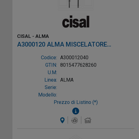
CISAL - ALMA
A3000120 ALMA MISCELATORE
MONOCOMANDO VASCA ESTERNO CON
Codice:
A300012040
DUPLEX NERO OPACO
GTIN:
8015477628260
U.M:
Linea:
ALMA
Serie:
Modello:
Prezzo di Listino (*)