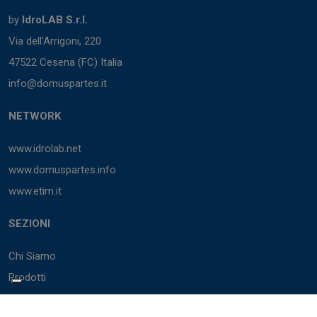
by
IdroLAB S.r.l.
Via dell'Arrigoni, 220
47522 Cesena (FC) Italia
info@domuspartes.it
NETWORK
www.idrolab.net
www.domuspartes.info
www.etim.it
SEZIONI
Chi Siamo
Prodotti
Marchi