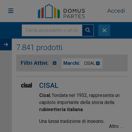
Accedi
7.841 prodotti
Filtri Attivi:
Marchi:
CISAL
CISAL
Cisal
, fondata nel 1952, rappresenta un
capitolo importante della storia della
rubinetteria italiana
.
Una lunga tradizione di ingegno,
Altro …
mestiere e professionalità, declinata nel