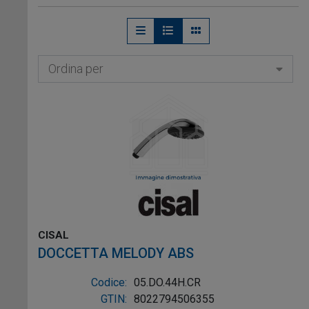
rispetto e nella considerazione per gli
individui ed il territorio.
Cisal è oggi uno dei protagonisti
Ordina per
dell'innovazione del settore, poiché
coniuga grande sensibilità per
l'efficiente uso delle risorse, acqua ed
energia, con la costante attenzione allo
sviluppo continuo di prodotti innovativi
nel design, nei materiali, nel
funzionamento e nelle prestazioni.
CISAL
DOCCETTA MELODY ABS
Codice:
05.DO.44H.CR
GTIN:
8022794506355