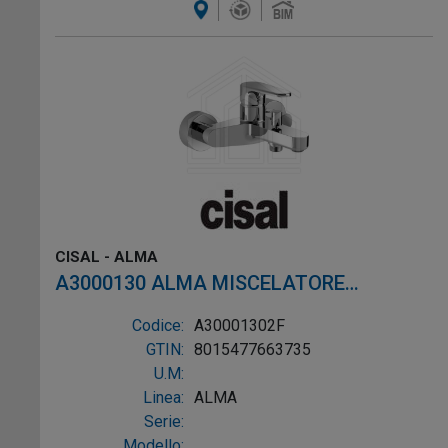
CISAL - ALMA
A3000130 ALMA MISCELATORE
MONOCOMANDO VASCA ESTERNO
Codice:
A30001302F
NICHEL SPAZZOLATO
GTIN:
8015477663735
U.M:
Linea:
ALMA
Serie:
Modello: