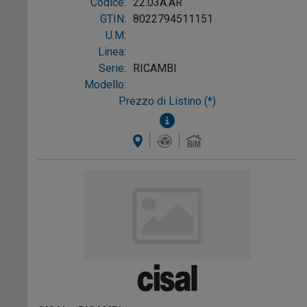
Codice:
22.03A.AR
GTIN:
8022794511151
U.M:
Linea:
Serie:
RICAMBI
Modello:
Prezzo di Listino (*)