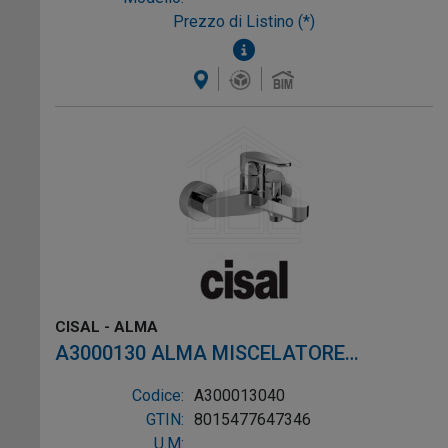
Prezzo di Listino (*)
CISAL - ALMA
A3000130 ALMA MISCELATORE
MONOCOMANDO VASCA ESTERNO NERO
Codice:
A300013040
OPACO
GTIN:
8015477647346
U.M: