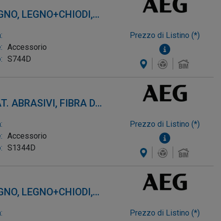
EGNO, LEGNO+CHIODI,
LLUMINIO 3-10mm)
:
Prezzo di Listino (*)
:
Accessorio
:
S744D
T. ABRASIVI, FIBRA DI
DOTTI FERRO, GHISA,
:
Prezzo di Listino (*)
:
Accessorio
:
S1344D
EGNO, LEGNO+CHIODI,
LLUMINIO 3-10mm)
:
Prezzo di Listino (*)