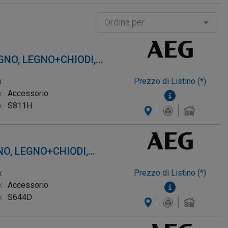
to globale stabile tra gli elettroutensili ad elevate
 mondo, soprattutto in Europa.
Ordina per
oiettato verso ulteriori innovazioni pionieristiche.
EGNO, LEGNO+CHIODI,
LLUMINIO 3-10mm)
:
Prezzo di Listino (*)
:
Accessorio
:
S811H
NO, LEGNO+CHIODI,
LLUMINIO 3-10mm)
:
Prezzo di Listino (*)
:
Accessorio
:
S644D