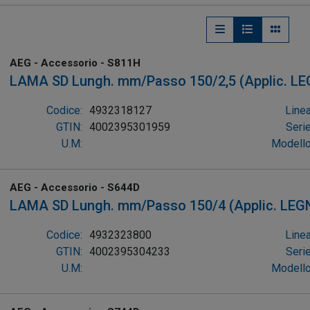
AEG acquisita nel 2005 da TTI le ha consentito un riconoscimen
prestazioni, contribuendo a migliorare la presenza di TTI nel
Oggi il marchio AEG POWERTOOLS è ancora rivolto al futuro, pr
AEG - Accessorio - S811H
LAMA SD Lungh. mm/Passo 150/2,5 (Applic. L
CARTONGESSO 3-100mm, MET.NON FERROSI, A
Codice:
4932318127
Linea
(conf. 3pz)
GTIN:
4002395301959
Serie
U.M:
Modello
AEG - Accessorio - S644D
LAMA SD Lungh. mm/Passo 150/4 (Applic. LEG
CARTONGESSO 3-100mm, MET.NON FERROSI, A
Codice:
4932323800
Linea
(conf. 2pz)
GTIN:
4002395304233
Serie
U.M:
Modello