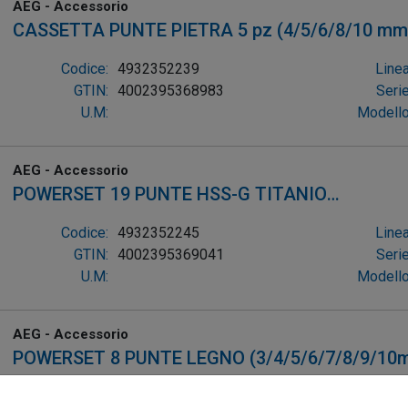
AEG - Accessorio
CASSETTA PUNTE PIETRA 5 pz (4/5/6/8/10 mm
Codice:
4932352239
Linea
GTIN:
4002395368983
Serie
U.M:
Modello
AEG - Accessorio
POWERSET 19 PUNTE HSS-G TITANIO
(2/2,5(2pz)/3(2pz)/3,5(2pz)/4(2pz)/4,5(2pz)/5
Codice:
4932352245
Linea
GTIN:
4002395369041
Serie
U.M:
Modello
AEG - Accessorio
POWERSET 8 PUNTE LEGNO (3/4/5/6/7/8/9/10
Codice:
4932352247
Linea