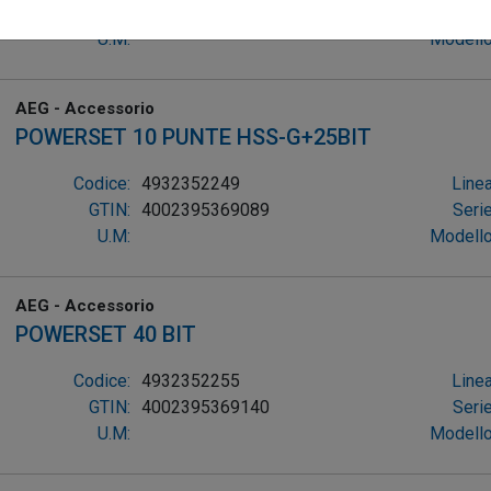
GTIN:
4002395369065
Serie
U.M:
Modello
AEG - Accessorio
POWERSET 10 PUNTE HSS-G+25BIT
Codice:
4932352249
Linea
GTIN:
4002395369089
Serie
U.M:
Modello
AEG - Accessorio
POWERSET 40 BIT
Codice:
4932352255
Linea
GTIN:
4002395369140
Serie
U.M:
Modello