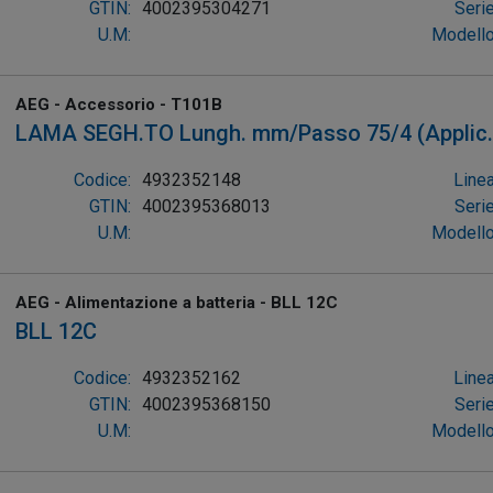
(conf. 2pz)
GTIN:
4002395304271
Serie
U.M:
Modello
AEG - Accessorio - T101B
LAMA SEGH.TO Lungh. mm/Passo 75/4 (Applic
LAMINATO <60mm, PVC <45mm, TAGLI PULITI) (
Codice:
4932352148
Linea
GTIN:
4002395368013
Serie
U.M:
Modello
AEG - Alimentazione a batteria - BLL 12C
BLL 12C
Codice:
4932352162
Linea
GTIN:
4002395368150
Serie
U.M:
Modello