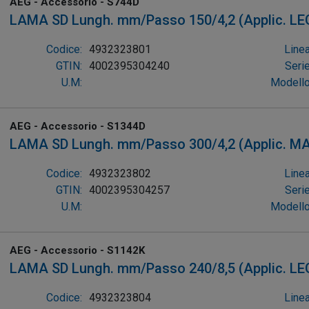
AEG - Accessorio - S744D
LAMA SD Lungh. mm/Passo 150/4,2 (Applic. L
CARTONGESSO 3-100mm, MET.NON FERROSI, A
Codice:
4932323801
Linea
GTIN:
4002395304240
Serie
U.M:
Modello
AEG - Accessorio - S1344D
LAMA SD Lungh. mm/Passo 300/4,2 (Applic. MA
VETRO (POLIESTERE, RESINA, MELANINA), CON
Codice:
4932323802
Linea
INOX) (conf. 2pz)
GTIN:
4002395304257
Serie
U.M:
Modello
AEG - Accessorio - S1142K
LAMA SD Lungh. mm/Passo 240/8,5 (Applic. L
CARTONGESSO 3-100mm, MET.NON FERROSI, A
Codice:
4932323804
Linea