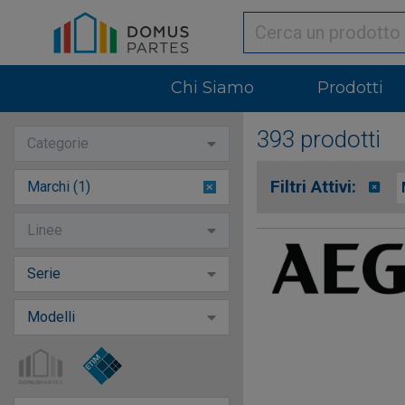
Chi Siamo
Prodotti
393 prodotti
Categorie
Filtri Attivi:
Marchi (1)
1
option
Linee
selected
Serie
Modelli