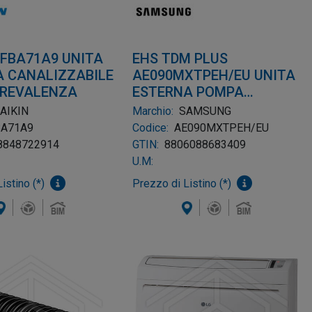
 FBA71A9 UNITA
EHS TDM PLUS
A CANALIZZABILE
AE090MXTPEH/EU UNITA
PREVALENZA
ESTERNA POMPA
CALORE1X220V 9KW
AIKIN
Marchio:
SAMSUNG
BA71A9
Codice:
AE090MXTPEH/EU
8848722914
GTIN:
8806088683409
U.M:
istino (*)
Prezzo di Listino (*)