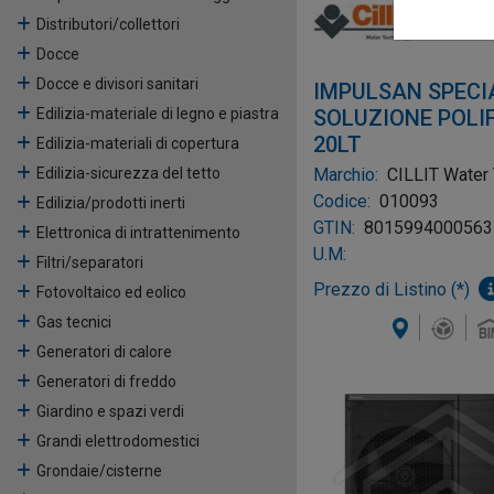
Distributori/collettori
Docce
Docce e divisori sanitari
IMPULSAN SPECI
SOLUZIONE POLI
Edilizia-materiale di legno e piastra
20LT
Edilizia-materiali di copertura
Marchio:
CILLIT Water
Edilizia-sicurezza del tetto
Codice:
010093
Edilizia/prodotti inerti
GTIN:
8015994000563
Elettronica di intrattenimento
U.M:
Filtri/separatori
Prezzo di Listino (*)
Fotovoltaico ed eolico
Gas tecnici
Generatori di calore
Generatori di freddo
Giardino e spazi verdi
Grandi elettrodomestici
Grondaie/cisterne