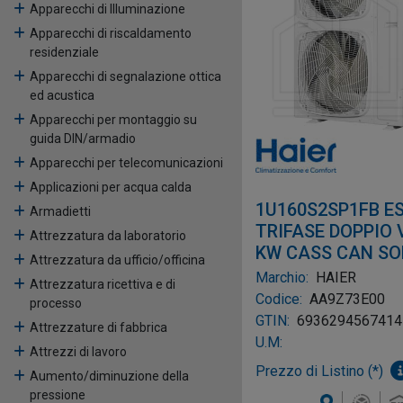
Apparecchi di Illuminazione
Apparecchi di riscaldamento
residenziale
Apparecchi di segnalazione ottica
ed acustica
Apparecchi per montaggio su
guida DIN/armadio
Apparecchi per telecomunicazioni
Applicazioni per acqua calda
1U160S2SP1FB E
Armadietti
TRIFASE DOPPIO 
Attrezzatura da laboratorio
KW CASS CAN SO
Attrezzatura da ufficio/officina
COL R32
Marchio:
HAIER
Attrezzatura ricettiva e di
Codice:
AA9Z73E00
processo
GTIN:
6936294567414
Attrezzature di fabbrica
U.M:
Attrezzi di lavoro
Prezzo di Listino (*)
Aumento/diminuzione della
pressione