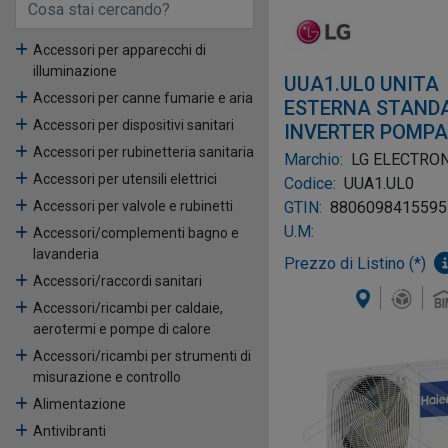
Accessori per apparecchi di
illuminazione
UUA1.UL0 UNITA
Accessori per canne fumarie e aria
ESTERNA STAND
Accessori per dispositivi sanitari
INVERTER POMPA
CALORE MONOFA
Accessori per rubinetteria sanitaria
Marchio:
LG ELECTRO
Accessori per utensili elettrici
Codice:
UUA1.UL0
GTIN:
8806098415595
Accessori per valvole e rubinetti
U.M:
Accessori/complementi bagno e
lavanderia
Prezzo di Listino (*)
Accessori/raccordi sanitari
Accessori/ricambi per caldaie,
aerotermi e pompe di calore
Accessori/ricambi per strumenti di
misurazione e controllo
Alimentazione
Antivibranti