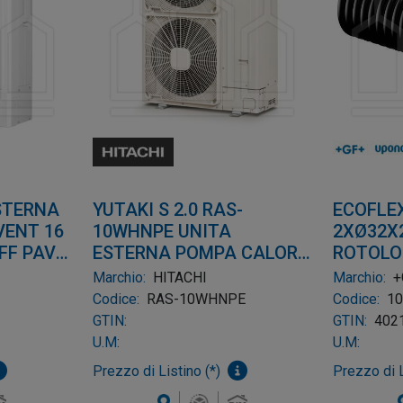
STERNA
YUTAKI S 2.0 RAS-
ECOFLE
VENT 16
10WHNPE UNITA
2XØ32X2
FF PAV
ESTERNA POMPA CALORE
ROTOLO
SPLIT 3X400V 10HP
Marchio:
HITACHI
Marchio:
+
Codice:
RAS-10WHNPE
Codice:
1
GTIN:
GTIN:
402
U.M:
U.M:
Prezzo di Listino (*)
Prezzo di L