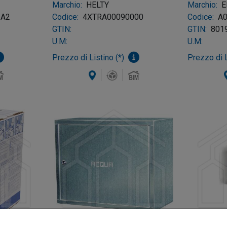
Marchio:
HELTY
Marchio:
E
-A2
Codice:
4XTRA00090000
Codice:
A
GTIN:
GTIN:
801
U.M:
U.M:
Prezzo di Listino (*)
Prezzo di L