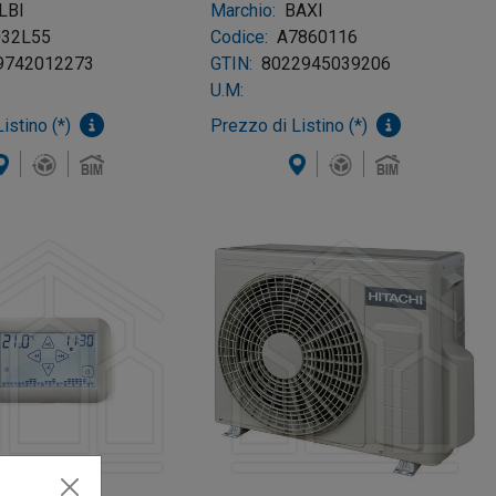
IDRAULICO
LBI
Marchio:
BAXI
032L55
Codice:
A7860116
9742012273
GTIN:
8022945039206
U.M:
istino (*)
Prezzo di Listino (*)