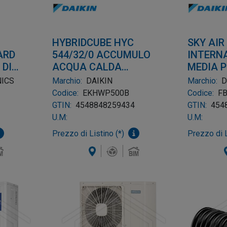
HYBRIDCUBE HYC
SKY AIR
ARD
544/32/0 ACCUMULO
INTERN
 DI
ACQUA CALDA
MEDIA 
SE
SANITARIA 500LT
NICS
Marchio:
DAIKIN
Marchio:
D
Codice:
EKHWP500B
Codice:
F
GTIN:
4548848259434
GTIN:
454
U.M:
U.M:
Prezzo di Listino (*)
Prezzo di L