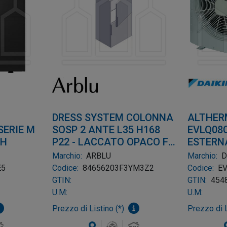
DRESS SYSTEM COLONNA
ALTHER
SERIE M
SOSP 2 ANTE L35 H168
EVLQ08
PH
P22 - LACCATO OPACO F3
ESTERN
+ MANIGLIA Y M3 + 2
CALORE
Marchio:
ARBLU
Marchio:
D
FIANCHI A Z
E5
Codice:
84656203F3YM3Z2
Codice:
E
GTIN:
GTIN:
454
U.M:
U.M:
Prezzo di Listino (*)
Prezzo di L