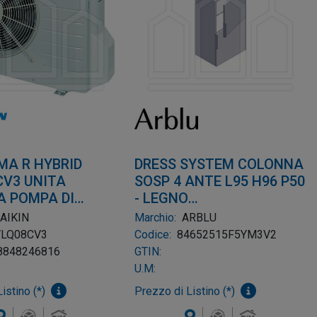
MA R HYBRID
DRESS SYSTEM COLONNA
CV3 UNITA
SOSP 4 ANTE L95 H96 P50
A POMPA DI
- LEGNO
 8KW
IMPIALLACCIATO F5 +
AIKIN
Marchio:
ARBLU
MANIGLIA Y M3 +
VLQ08CV3
Codice:
84652515F5YM3V2
VASSOIO H120
8848246816
GTIN:
U.M:
istino (*)
Prezzo di Listino (*)