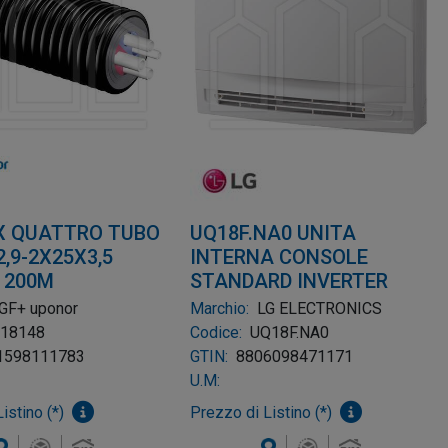
X QUATTRO TUBO
UQ18F.NA0 UNITA
,9-2X25X3,5
INTERNA CONSOLE
 200M
STANDARD INVERTER
GF+ uponor
Marchio:
LG ELECTRONICS
018148
Codice:
UQ18F.NA0
1598111783
GTIN:
8806098471171
U.M:
istino (*)
Prezzo di Listino (*)