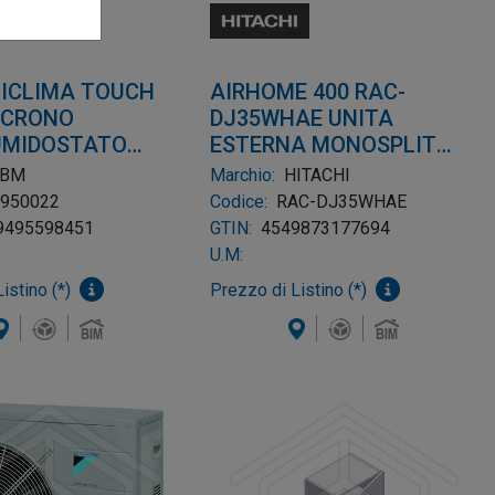
MICLIMA TOUCH
AIRHOME 400 RAC-
 CRONO
DJ35WHAE UNITA
MIDOSTATO
ESTERNA MONOSPLIT
TE ELETTRONICO
POMPA CALORE
RBM
Marchio:
HITACHI
E A PARETE
2950022
Codice:
RAC-DJ35WHAE
9495598451
GTIN:
4549873177694
U.M:
istino (*)
Prezzo di Listino (*)