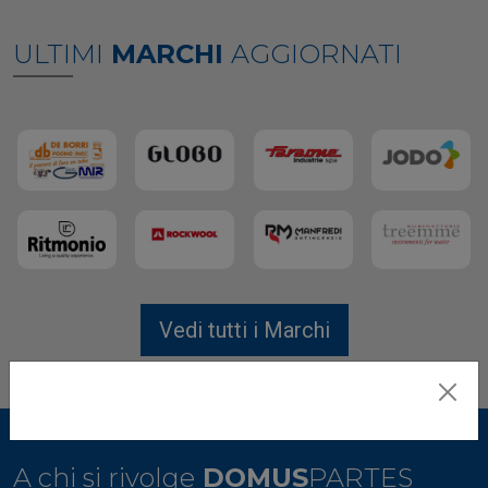
ULTIMI
MARCHI
AGGIORNATI
Vedi tutti i Marchi
A chi si rivolge
DOMUS
PARTES